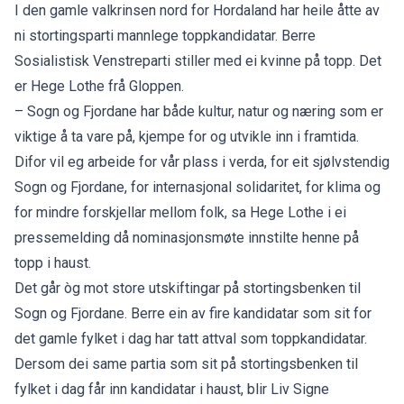
I den gamle valkrinsen nord for Hordaland har heile åtte av
ni stortingsparti mannlege toppkandidatar. Berre
Sosialistisk Venstreparti stiller med ei kvinne på topp. Det
er Hege Lothe frå Gloppen.
– Sogn og Fjordane har både kultur, natur og næring som er
viktige å ta vare på, kjempe for og utvikle inn i framtida.
Difor vil eg arbeide for vår plass i verda, for eit sjølvstendig
Sogn og Fjordane, for internasjonal solidaritet, for klima og
for mindre forskjellar mellom folk, sa Hege Lothe i ei
pressemelding då nominasjonsmøte innstilte henne på
topp i haust.
Det går òg mot store utskiftingar på stortingsbenken til
Sogn og Fjordane. Berre ein av fire kandidatar som sit for
det gamle fylket i dag har tatt attval som toppkandidatar.
Dersom dei same partia som sit på stortingsbenken til
fylket i dag får inn kandidatar i haust, blir Liv Signe