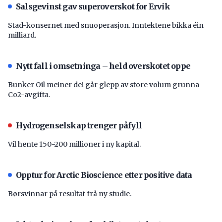
Salsgevinst gav superoverskot for Ervik
Stad-konsernet med snuoperasjon. Inntektene bikka éin
milliard.
Nytt fall i omsetninga – held overskotet oppe
Bunker Oil meiner dei går glepp av store volum grunna
Co2-avgifta.
Hydrogenselskap trenger påfyll
Vil hente 150-200 millioner i ny kapital.
Opptur for Arctic Bioscience etter positive data
Børsvinnar på resultat frå ny studie.