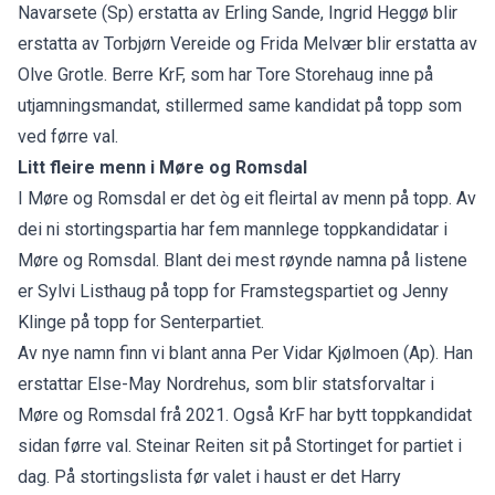
Navarsete (Sp) erstatta av Erling Sande, Ingrid Heggø blir
erstatta av Torbjørn Vereide og Frida Melvær blir erstatta av
Olve Grotle. Berre KrF, som har Tore Storehaug inne på
utjamningsmandat, stillermed same kandidat på topp som
ved førre val.
Litt fleire menn i Møre og Romsdal
I Møre og Romsdal er det òg eit fleirtal av menn på topp. Av
dei ni stortingspartia har fem mannlege toppkandidatar i
Møre og Romsdal. Blant dei mest røynde namna på listene
er Sylvi Listhaug på topp for Framstegspartiet og Jenny
Klinge på topp for Senterpartiet.
Av nye namn finn vi blant anna Per Vidar Kjølmoen (Ap). Han
erstattar Else-May Nordrehus, som blir statsforvaltar i
Møre og Romsdal frå 2021. Også KrF har bytt toppkandidat
sidan førre val. Steinar Reiten sit på Stortinget for partiet i
dag. På stortingslista før valet i haust er det Harry