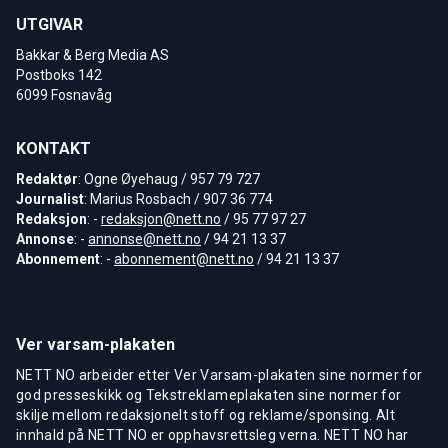
UTGIVAR
Bakkar & Berg Media AS
Postboks 142
6099 Fosnavåg
KONTAKT
Redaktør
: Ogne Øyehaug / 957 79 727
Journalist
: Marius Rosbach / 907 36 774
Redaksjon
: -
redaksjon@nett.no
/ 95 77 97 27
Annonse
: -
annonse@nett.no
/ 94 21 13 37
Abonnement
: -
abonnement@nett.no
/ 94 21 13 37
Ver varsam-plakaten
NETT NO arbeider etter Ver Varsam-plakaten sine normer for
god presseskikk og Tekstreklameplakaten sine normer for
skilje mellom redaksjonelt stoff og reklame/sponsing. Alt
innhald på NETT NO er opphavsrettsleg verna. NETT NO har