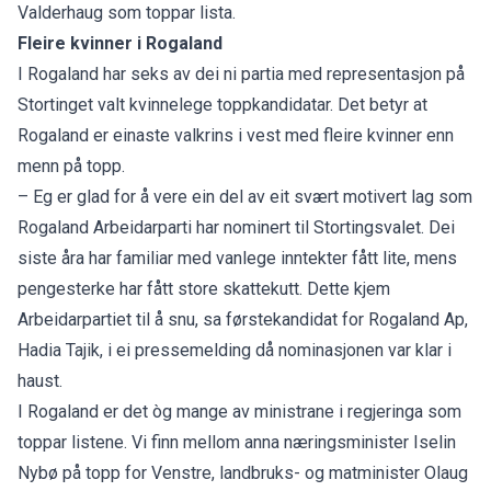
Valderhaug som toppar lista.
Fleire kvinner i Rogaland
I Rogaland har seks av dei ni partia med representasjon på
Stortinget valt kvinnelege toppkandidatar. Det betyr at
Rogaland er einaste valkrins i vest med fleire kvinner enn
menn på topp.
– Eg er glad for å vere ein del av eit svært motivert lag som
Rogaland Arbeidarparti har nominert til Stortingsvalet. Dei
siste åra har familiar med vanlege inntekter fått lite, mens
pengesterke har fått store skattekutt. Dette kjem
Arbeidarpartiet til å snu, sa førstekandidat for Rogaland Ap,
Hadia Tajik, i ei pressemelding då nominasjonen var klar i
haust.
I Rogaland er det òg mange av ministrane i regjeringa som
toppar listene. Vi finn mellom anna næringsminister Iselin
Nybø på topp for Venstre, landbruks- og matminister Olaug