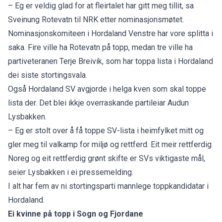
– Eg er veldig glad for at fleirtalet har gitt meg tillit, sa
Sveinung Rotevatn til NRK etter nominasjonsmøtet.
Nominasjonskomiteen i Hordaland Venstre har vore splitta i
saka. Fire ville ha Rotevatn på topp, medan tre ville ha
partiveteranen Terje Breivik, som har toppa lista i Hordaland
dei siste stortingsvala.
Også Hordaland SV avgjorde i helga kven som skal toppe
lista der. Det blei ikkje overraskande partileiar Audun
Lysbakken.
– Eg er stolt over å få toppe SV-lista i heimfylket mitt og
gler meg til valkamp for miljø og rettferd. Eit meir rettferdig
Noreg og eit rettferdig grønt skifte er SVs viktigaste mål,
seier Lysbakken i ei pressemelding.
I alt har fem av ni stortingsparti mannlege toppkandidatar i
Hordaland.
Ei kvinne på topp i Sogn og Fjordane