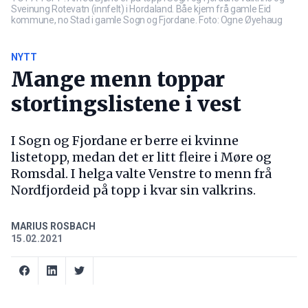
Sveinung Rotevatn (innfelt) i Hordaland. Båe kjem frå gamle Eid
kommune, no Stad i gamle Sogn og Fjordane. Foto: Ogne Øyehaug
NYTT
Mange menn toppar
stortingslistene i vest
I Sogn og Fjordane er berre ei kvinne
listetopp, medan det er litt fleire i Møre og
Romsdal. I helga valte Venstre to menn frå
Nordfjordeid på topp i kvar sin valkrins.
MARIUS ROSBACH
15.02.2021