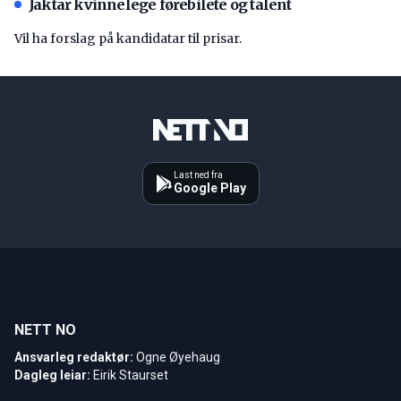
Jaktar kvinnelege førebilete og talent
Vil ha forslag på kandidatar til prisar.
Last ned fra
Google Play
NETT NO
Ansvarleg redaktør:
Ogne Øyehaug
Dagleg leiar:
Eirik Staurset