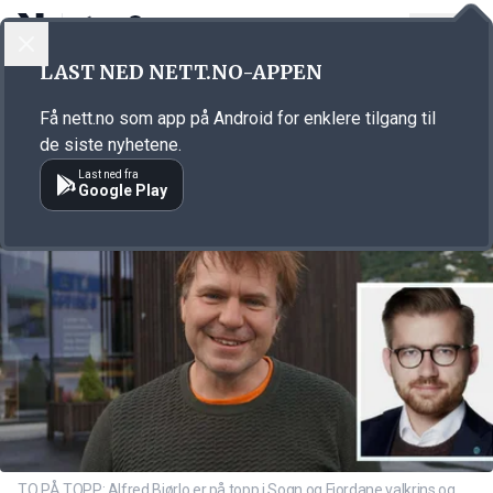
LOGG INN
MENY
Annonsørinnhold
LAST NED NETT.NO-APPEN
Link for annonse
Få nett.no som app på Android for enklere tilgang til
de siste nyhetene.
Last ned fra
Google Play
TO PÅ TOPP: Alfred Bjørlo er på topp i Sogn og Fjordane valkrins og