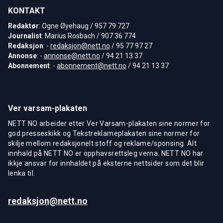
KONTAKT
Redaktør
: Ogne Øyehaug / 957 79 727
Journalist
: Marius Rosbach / 907 36 774
Redaksjon
: -
redaksjon@nett.no
/ 95 77 97 27
Annonse
: -
annonse@nett.no
/ 94 21 13 37
Abonnement
: -
abonnement@nett.no
/ 94 21 13 37
Ver varsam-plakaten
NETT NO arbeider etter Ver Varsam-plakaten sine normer for
god presseskikk og Tekstreklameplakaten sine normer for
skilje mellom redaksjonelt stoff og reklame/sponsing. Alt
innhald på NETT NO er opphavsrettsleg verna. NETT NO har
ikkje ansvar for innhaldet på eksterne nettsider som det blir
lenka til.
redaksjon@nett.no