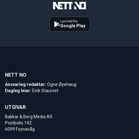
Last ned fra
Google Play
NETT NO
Ansvarleg redaktør:
Ogne Øyehaug
Dagleg leiar:
Eirik Staurset
UTGIVAR
Bakkar & Berg Media AS
Postboks 142
6099 Fosnavåg