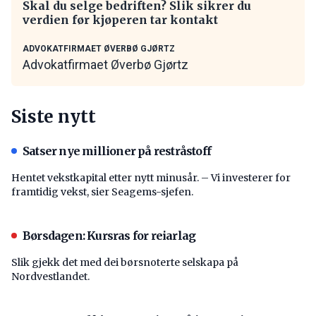
Skal du selge bedriften? Slik sikrer du
verdien før kjøperen tar kontakt
ADVOKATFIRMAET ØVERBØ GJØRTZ
Advokatfirmaet Øverbø Gjørtz
Siste nytt
Satser nye millioner på restråstoff
Hentet vekstkapital etter nytt minusår. – Vi investerer for
framtidig vekst, sier Seagems-sjefen.
Børsdagen: Kursras for reiarlag
Slik gjekk det med dei børsnoterte selskapa på
Nordvestlandet.