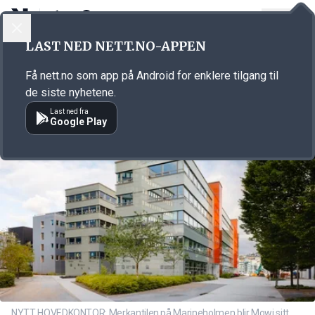
LOGG INN
MENY
Annonsørinnhold
LAST NED NETT.NO-APPEN
Link for annonse
Få nett.no som app på Android for enklere tilgang til
de siste nyhetene.
Last ned fra
Google Play
NYTT HOVEDKONTOR: Merkantilen på Marineholmen blir Mowi sitt