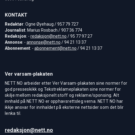
KONTAKT
Redaktør
: Ogne Øyehaug / 957 79 727
Journalist
: Marius Rosbach / 907 36 774
Redaksjon
: -
redaksjon@nett.no
/ 95 77 97 27
Annonse
: -
annonse@nett.no
/ 94 21 13 37
Abonnement
: -
abonnement@nett.no
/ 94 21 13 37
Ver varsam-plakaten
NETT NO arbeider etter Ver Varsam-plakaten sine normer for
god presseskikk og Tekstreklameplakaten sine normer for
skilje mellom redaksjonelt stoff og reklame/sponsing. Alt
innhald på NETT NO er opphavsrettsleg verna. NETT NO har
ikkje ansvar for innhaldet på eksterne nettsider som det blir
lenka til.
redaksjon@nett.no