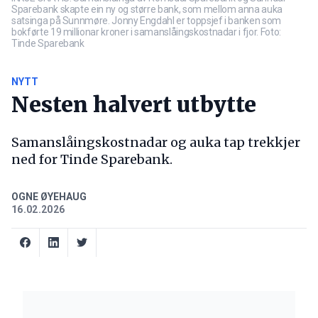
Sparebank skapte ein ny og større bank, som mellom anna auka
satsinga på Sunnmøre. Jonny Engdahl er toppsjef i banken som
bokførte 19 millionar kroner i samanslåingskostnadar i fjor. Foto:
Tinde Sparebank
NYTT
Nesten halvert utbytte
Samanslåingskostnadar og auka tap trekkjer
ned for Tinde Sparebank.
OGNE ØYEHAUG
16.02.2026