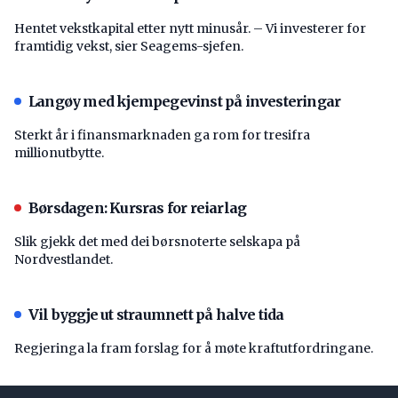
Hentet vekstkapital etter nytt minusår. – Vi investerer for
framtidig vekst, sier Seagems-sjefen.
Langøy med kjempegevinst på investeringar
Sterkt år i finansmarknaden ga rom for tresifra
millionutbytte.
Børsdagen: Kursras for reiarlag
Slik gjekk det med dei børsnoterte selskapa på
Nordvestlandet.
Vil byggje ut straumnett på halve tida
Regjeringa la fram forslag for å møte kraftutfordringane.