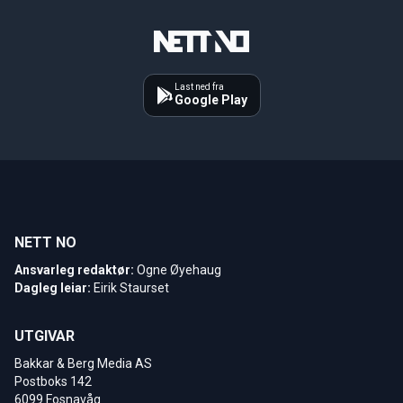
Last ned fra
Google Play
NETT NO
Ansvarleg redaktør:
Ogne Øyehaug
Dagleg leiar:
Eirik Staurset
UTGIVAR
Bakkar & Berg Media AS
Postboks 142
6099 Fosnavåg