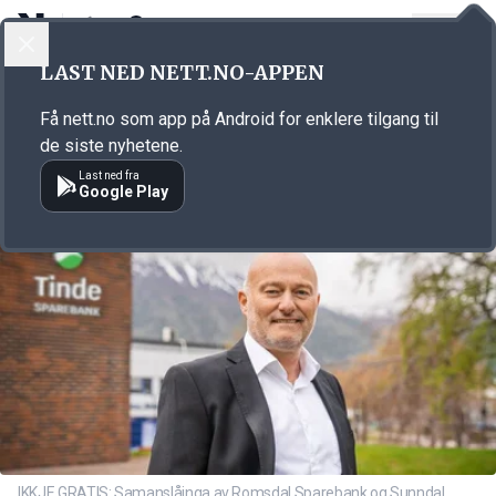
LOGG INN
MENY
Annonsørinnhold
LAST NED NETT.NO-APPEN
Link for annonse
Få nett.no som app på Android for enklere tilgang til
de siste nyhetene.
Last ned fra
Google Play
IKKJE GRATIS: Samanslåinga av Romsdal Sparebank og Sunndal