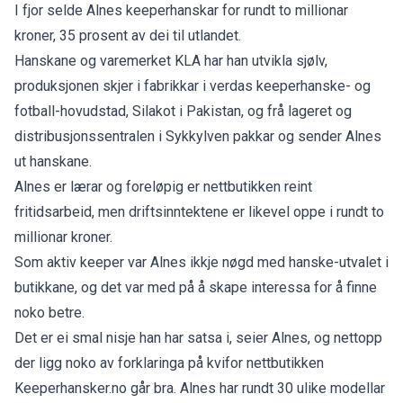
I fjor selde Alnes keeperhanskar for rundt to millionar
kroner, 35 prosent av dei til utlandet.
Hanskane og varemerket KLA har han utvikla sjølv,
produksjonen skjer i fabrikkar i verdas keeperhanske- og
fotball-hovudstad, Silakot i Pakistan, og frå lageret og
distribusjonssentralen i Sykkylven pakkar og sender Alnes
ut hanskane.
Alnes er lærar og foreløpig er nettbutikken reint
fritidsarbeid, men driftsinntektene er likevel oppe i rundt to
millionar kroner.
Som aktiv keeper var Alnes ikkje nøgd med hanske-utvalet i
butikkane, og det var med på å skape interessa for å finne
noko betre.
Det er ei smal nisje han har satsa i, seier Alnes, og nettopp
der ligg noko av forklaringa på kvifor nettbutikken
Keeperhansker.no går bra. Alnes har rundt 30 ulike modellar