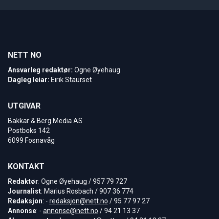
NETT NO
Ansvarleg redaktør:
Ogne Øyehaug
Dagleg leiar:
Eirik Staurset
UTGIVAR
Bakkar & Berg Media AS
Postboks 142
6099 Fosnavåg
KONTAKT
Redaktør
: Ogne Øyehaug / 957 79 727
Journalist
: Marius Rosbach / 907 36 774
Redaksjon
: -
redaksjon@nett.no
/ 95 77 97 27
Annonse
: -
annonse@nett.no
/ 94 21 13 37