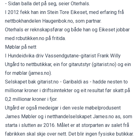
- Sidan balla det på seg, seier Oterhals.
I 2012 fekk han inn Stein Tore Eikeset, med erfaring frå
nettbokhandelen Haugenbok.no, som partnar.
Oterhals er reknskapsførar og både han og Eikeset jobbar
med rcbutikken.no på fritida.
Møblar på nett
I Hundeidvika driv Vassendgutane-gitarist Frank Willy
Utgård to nettbutikkar, ein for gitarutstyr (gitarist.no) og ein
for møblar (jarnes.no).
Selskapet bak gitarist.no - Garibaldi as - hadde nesten to
millionar kroner i driftsinntekter og eit resultat før skatt på
0,2 millionar kroner i fjor.
Utgård er også medeigar i den vesle møbelprodusent
Jarnes Møbler og i netthandelselskapet Jarnes.no as, som
starta i slutten av 2016. Målet er at storparten av salet frå
fabrikken skal skje over nett. Det blir ingen fysiske butikkar.