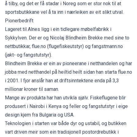
å tilby, og det er få stadar i Noreg som er stor nok til at
sportsbutikkane vel å ta inn i nærleiken av eit slikt utval.
Pionerbedrift
Lageret til Alnes ligg i ein tidlegare møbelfabrikk i
Sykkylven. Der er og Nicolaj Blindheim Brekke med sine to
nettbutikkar, flue.no (flugefiskeutstyr) og fangstmann.no
(jakt- og fangstutstyr).
Blindheim Brekke er ein av pioneerane i netthandelen og har
jobba med netthandel på heiltid heilt sidan han starta flue.no
i 2001. I fjor anslår han at driftsinntektene enda på 3,3
millionar kroner til saman.
Mange av produkta har han utvikla sjølv. Fiskeflugene blir
produsert i Nairobi i Kenya og feller og fangstutstyr i eige
design kjem fra Bulgaria og USA.
Teknologien i starten var både dyr og ustabil, og butikken
vart driven meir som ein tradisjonell postordrebutikk i