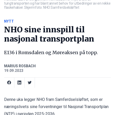
tungtransporten og har blant annet behov for utbedringer av en rekke
flaskehalser. Skjermfoto: NHO Samferdselsløftet
NYTT
NHO sine innspill til
nasjonal transportplan
E136 i Romsdalen og Møreaksen på topp.
MARIUS ROSBACH
19.09.2023
Denne uka legger NHO fram Samferdselsløftet, som er
næringslivets sine forventninger til Nasjonal Transportplan
(NTP) i perioden 2025-2036.