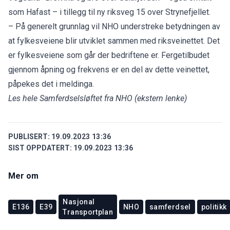
som Hafast – i tillegg til ny riksveg 15 over Strynefjellet.
– På generelt grunnlag vil NHO understreke betydningen av
at fylkesveiene blir utviklet sammen med riksveinettet. Det
er fylkesveiene som går der bedriftene er. Fergetilbudet
gjennom åpning og frekvens er en del av dette veinettet,
påpekes det i meldinga.
Les hele Samferdselsløftet fra NHO
(ekstern lenke)
PUBLISERT:
19.09.2023 13:36
SIST OPPDATERT:
19.09.2023 13:36
Mer om
Nasjonal
E136
E39
NHO
samferdsel
politikk
Transportplan