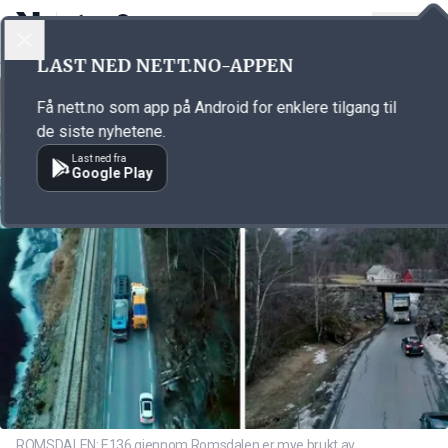
LOGG INN
MENY
Annonsørinnhold
LAST NED NETT.NO-APPEN
Link for annonse
Få nett.no som app på Android for enklere tilgang til
de siste nyhetene.
Last ned fra
Google Play
ROMSDALEN: E136 gjennom Romsdalen er mye brukt av