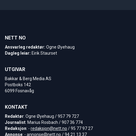
NETT NO
Ansvarleg redaktør:
Ogne Øyehaug
Dagleg leiar:
Eirik Staurset
UTGIVAR
Bakkar & Berg Media AS
Postboks 142
6099 Fosnavåg
KONTAKT
Redaktør
: Ogne Øyehaug / 957 79 727
Journalist
: Marius Rosbach / 907 36 774
Redaksjon
: -
redaksjon@nett.no
/ 95 77 97 27
Annonse
: -
annonse@nett.no
/ 94 21 13 37