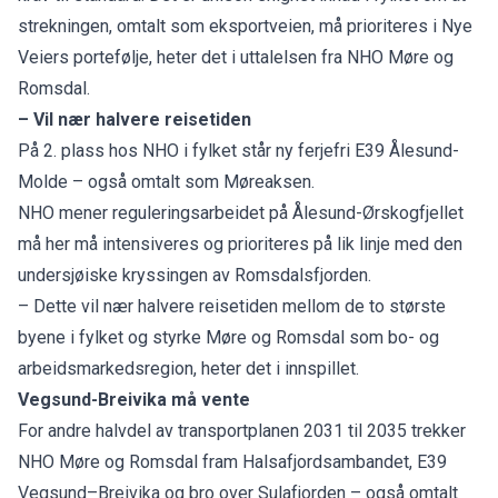
strekningen, omtalt som eksportveien, må prioriteres i Nye
Veiers portefølje, heter det i uttalelsen fra NHO Møre og
Romsdal.
– Vil nær halvere reisetiden
På 2. plass hos NHO i fylket står ny ferjefri E39 Ålesund-
Molde – også omtalt som Møreaksen.
NHO mener reguleringsarbeidet på Ålesund-Ørskogfjellet
må her må intensiveres og prioriteres på lik linje med den
undersjøiske kryssingen av Romsdalsfjorden.
– Dette vil nær halvere reisetiden mellom de to største
byene i fylket og styrke Møre og Romsdal som bo- og
arbeidsmarkedsregion, heter det i innspillet.
Vegsund-Breivika må vente
For andre halvdel av transportplanen 2031 til 2035 trekker
NHO Møre og Romsdal fram Halsafjordsambandet, E39
Vegsund–Breivika og bro over Sulafjorden – også omtalt