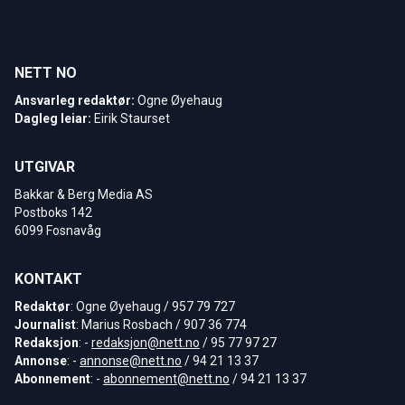
NETT NO
Ansvarleg redaktør:
Ogne Øyehaug
Dagleg leiar:
Eirik Staurset
UTGIVAR
Bakkar & Berg Media AS
Postboks 142
6099 Fosnavåg
KONTAKT
Redaktør
: Ogne Øyehaug / 957 79 727
Journalist
: Marius Rosbach / 907 36 774
Redaksjon
: -
redaksjon@nett.no
/ 95 77 97 27
Annonse
: -
annonse@nett.no
/ 94 21 13 37
Abonnement
: -
abonnement@nett.no
/ 94 21 13 37