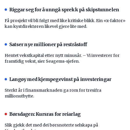
Riggar seg for å unngå sprekk på skipstunnelen
Få prosjekt vil bli følgt med like kritiske blikk. Ein «x-faktor»
kan kystdirektøren likevel gjere lite med.
Satser nye millioner på restråstoff
Hentet vekstkapital etter nytt minusår. – Vi investerer for
framtidig vekst, sier Seagems-sjefen.
Langøy med kjempegevinst på investeringar
Sterkt år i finansmarknaden ga rom for tresifra
millionutbytte.
Børsdagen: Kursras for reiarlag
Slik gjekk det med dei børsnoterte selskapa på