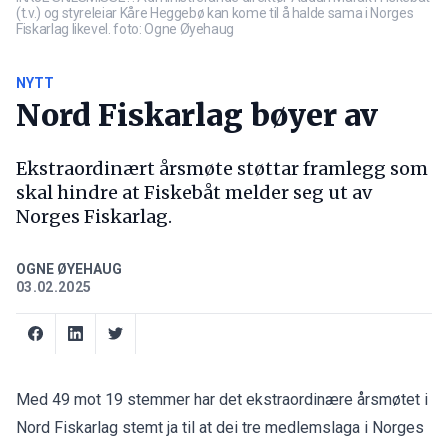
(t.v.) og styreleiar Kåre Heggebø kan kome til å halde sama i Norges
Fiskarlag likevel. foto: Ogne Øyehaug
NYTT
Nord Fiskarlag bøyer av
Ekstraordinært årsmøte støttar framlegg som
skal hindre at Fiskebåt melder seg ut av
Norges Fiskarlag.
OGNE ØYEHAUG
03.02.2025
Med 49 mot 19 stemmer har det ekstraordinære årsmøtet i
Nord Fiskarlag stemt ja til at dei tre medlemslaga i Norges