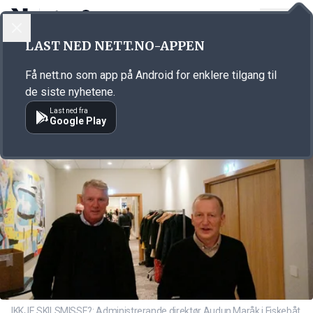
LOGG INN
MENY
Annonsørinnhold
LAST NED NETT.NO-APPEN
Link for annonse
Få nett.no som app på Android for enklere tilgang til
de siste nyhetene.
Last ned fra
Google Play
IKKJE SKILSMISSE?: Administrerande direktør Audun Maråk i Fiskebåt