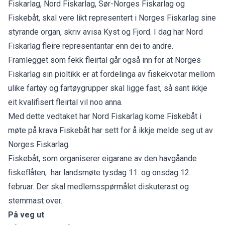
Fiskarlag, Nord Fiskarlag, Sør-Norges Fiskarlag og
Fiskebåt, skal vere likt representert i Norges Fiskarlag sine
styrande organ,
skriv avisa Kyst og Fjord
. I dag har Nord
Fiskarlag fleire representantar enn dei to andre.
Framlegget som fekk fleirtal går også inn for at Norges
Fiskarlag sin pioltikk er at fordelinga av fiskekvotar mellom
ulike fartøy og fartøygrupper skal ligge fast, så sant ikkje
eit kvalifisert fleirtal vil noo anna.
Med dette vedtaket har Nord Fiskarlag kome Fiskebåt i
møte på krava Fiskebåt har sett for å ikkje melde seg ut av
Norges Fiskarlag.
Fiskebåt, som organiserer eigarane av den havgåande
fiskeflåten, har landsmøte tysdag 11. og onsdag 12.
februar. Der skal medlemsspørmålet diskuterast og
stemmast over.
På veg ut