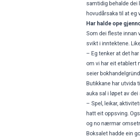
samtidig behalde dei 
hovudårsaka til at eg 
Har halde ope gjenn
Som dei fleste innan 
svikt i inntektene. Li
– Eg tenker at det har
om vi har eit etablert
seier bokhandelgründ
Butikkane har utvida t
auka sal i løpet av de
– Spel, leikar, aktivi
hatt eit oppsving. Og
og no nærmar omsetnin
Boksalet hadde ein god