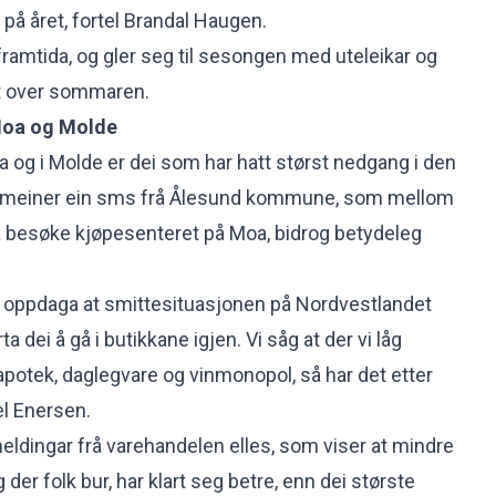
rt på året, fortel Brandal Haugen.
framtida, og gler seg til sesongen med uteleikar og
t over sommaren.
Moa og Molde
 og i Molde er dei som har hatt størst nedgang i den
n meiner ein sms frå Ålesund kommune, som mellom
å besøke kjøpesenteret på Moa, bidrog betydeleg
k oppdaga at smittesituasjonen på Nordvestlandet
arta dei å gå i butikkane igjen. Vi såg at der vi låg
otek, daglegvare og vinmonopol, så har det etter
el Enersen.
ldingar frå varehandelen elles, som viser at mindre
der folk bur, har klart seg betre, enn dei største