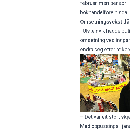
februar, men per april 
bokhandelforeininga.
Omsetningsvekst då
I Ulsteinvik hadde bu
omsetning ved inngang
endra seg etter at kor
– Det var eit stort s
Med oppussinga i janu