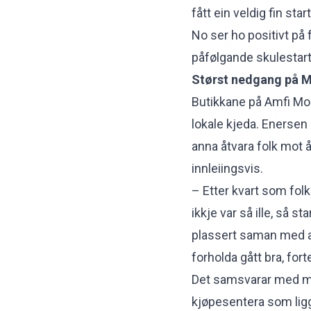
fått ein veldig fin sta
No ser ho positivt på 
påfølgande skulestar
Størst nedgang på 
Butikkane på Amfi Moa
lokale kjeda. Enerse
anna åtvara folk mot 
innleiingsvis.
– Etter kvart som fol
ikkje var så ille, så st
plassert saman med ap
forholda gått bra, fort
Det samsvarar med me
kjøpesentera som ligg 