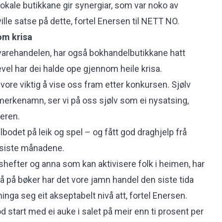
lokale butikkane gir synergiar, som var noko av
ville satse på dette, fortel Enersen til NETT NO.
om krisa
varehandelen, har også bokhandelbutikkane hatt
kevel har dei halde ope gjennom heile krisa.
 vore viktig å vise oss fram etter konkursen. Sjølv
 merkenamn, ser vi på oss sjølv som ei nysatsing,
eren.
ilbodet på leik og spel – og fått god draghjelp frå
i siste månadene.
tetshefter og anna som kan aktivisere folk i heimen, har
så på bøker har det vore jamn handel den siste tida
ga seg eit akseptabelt nivå att, fortel Enersen.
 start med ei auke i salet på meir enn ti prosent per