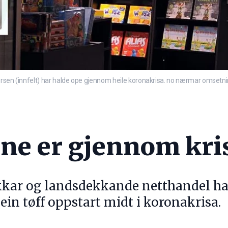
rsen (innfelt) har halde ope gjennom heile koronakrisa. no nærmar omsetning
ne er gjennom kri
kar og landsdekkande netthandel ha
ein tøff oppstart midt i koronakrisa.