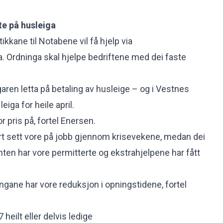
te på husleiga
ikkane til Notabene vil få hjelp via
. Ordninga skal hjelpe bedriftene med dei faste
igaren letta på betaling av husleige – og i Vestnes
eiga for heile april.
or pris på, fortel Enersen.
rt sett vore på jobb gjennom krisevekene, medan dei
anten har vore permitterte og ekstrahjelpene har fått
ingane har vore reduksjon i opningstidene, fortel
 heilt eller delvis ledige