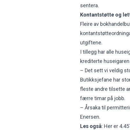
sentera.
Kontantstøtte og let
Fleire av bokhandelbut
kontantstøtteordninga
utgiftene.
I tillegg har alle huse
krediterte huseigaren l
– Det sett vi veldig st
Butikksjefane har sto
fleste andre tilsette 
færre timar på jobb.
– Årsaka til permitter
Enersen.
Les også
:
Her er 4.457