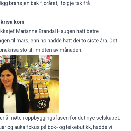
ligg bransjen bak fjoråret, ifølgje tak frå
 krisa kom
tikksjef Marianne Brandal Haugen hatt betre
en til mars, enn ho hadde hatt dei to siste åra. Det
onakrisa slo til i midten av månaden.
kjær å møte i oppbyggingsfasen for det nye selskapet.
ar og auka fokus på bok- og leikebutikk, hadde vi