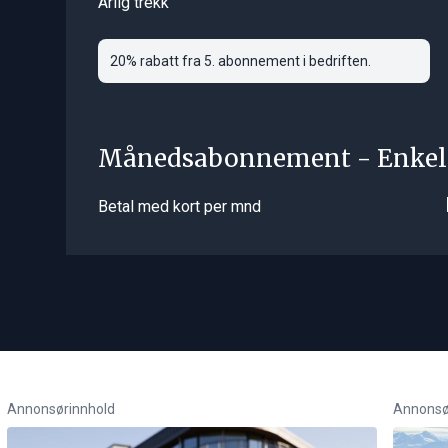
Årlig trekk
20% rabatt fra 5. abonnement i bedriften.
Månedsabonnement - Enkel
Betal med kort per mnd
Annonsørinnhold
Annonsø