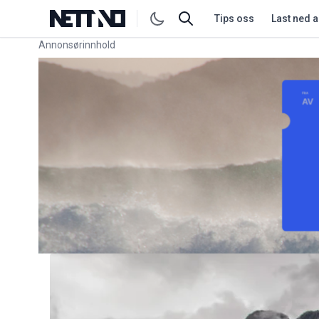
Tips oss
Last ned 
Annonsørinnhold
Link for annonse