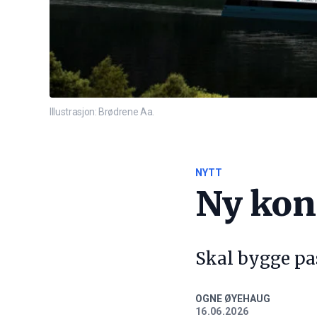
Illustrasjon: Brødrene Aa.
NYTT
Ny kont
Skal bygge pas
OGNE ØYEHAUG
16.06.2026