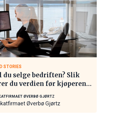
D STORIES
l du selge bedriften? Slik
rer du verdien før kjøperen
 kontakt
ATFIRMAET ØVERBØ GJØRTZ
katfirmaet Øverbø Gjørtz