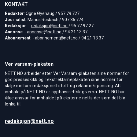
KONTAKT
Redaktør
: Ogne Øyehaug / 957 79 727
Journalist
: Marius Rosbach / 907 36 774
Redaksjon
: -
redaksjon@nett.no
/ 95 77 97 27
Annonse
: -
annonse@nett.no
/ 94 21 13 37
Abonnement
: -
abonnement@nett.no
/ 94 21 13 37
Ver varsam-plakaten
NETT NO arbeider etter Ver Varsam-plakaten sine normer for
god presseskikk og Tekstreklameplakaten sine normer for
skilje mellom redaksjonelt stoff og reklame/sponsing. Alt
innhald på NETT NO er opphavsrettsleg verna. NETT NO har
ikkje ansvar for innhaldet på eksterne nettsider som det blir
lenka til.
redaksjon@nett.no