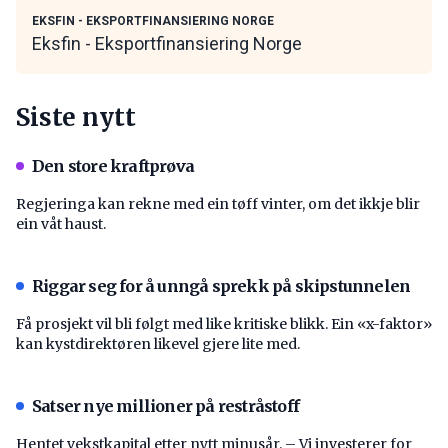
EKSFIN - EKSPORTFINANSIERING NORGE
Eksfin - Eksportfinansiering Norge
Siste nytt
Den store kraftprøva
Regjeringa kan rekne med ein tøff vinter, om det ikkje blir
ein våt haust.
Riggar seg for å unngå sprekk på skipstunnelen
Få prosjekt vil bli følgt med like kritiske blikk. Ein «x-faktor»
kan kystdirektøren likevel gjere lite med.
Satser nye millioner på restråstoff
Hentet vekstkapital etter nytt minusår. – Vi investerer for