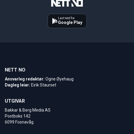
Last ned fra
Google Play
NETT NO
Ansvarleg redaktør:
Ogne Øyehaug
Dagleg leiar:
Eirik Staurset
UTGIVAR
Bakkar & Berg Media AS
Postboks 142
6099 Fosnavåg