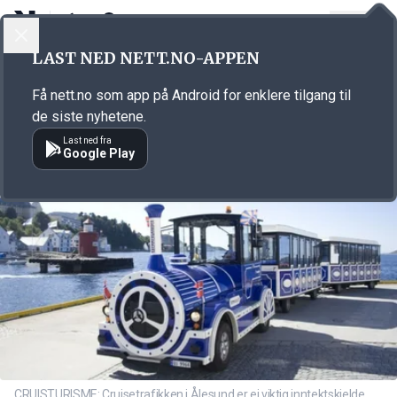
LOGG INN
MENY
Annonsørinnhold
LAST NED NETT.NO-APPEN
Link for annonse
Få nett.no som app på Android for enklere tilgang til
de siste nyhetene.
Last ned fra
Google Play
CRUISTURISME: Cruisetrafikken i Ålesund er ei viktig inntektskjelde