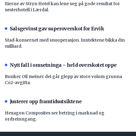
Eierne av Stryn Hotel kan lene seg på gode resultat for
søsterhotell i Lærdal.
Salsgevinst gav superoverskot for Ervik
Stad-konsernet med snuoperasjon. Inntektene bikka éin
milliard.
Nytt fall i omsetninga – held overskotet oppe
Bunker Oil meiner dei går glepp av store volum grunna
Co2-avgifta.
Justerer opp framtidsutsiktene
Hexagon Composites ser betring i marknad og
ordreinngang.