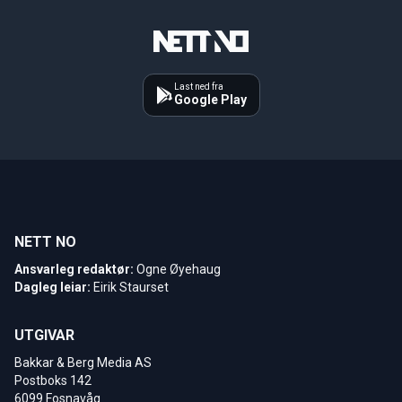
Last ned fra
Google Play
NETT NO
Ansvarleg redaktør:
Ogne Øyehaug
Dagleg leiar:
Eirik Staurset
UTGIVAR
Bakkar & Berg Media AS
Postboks 142
6099 Fosnavåg