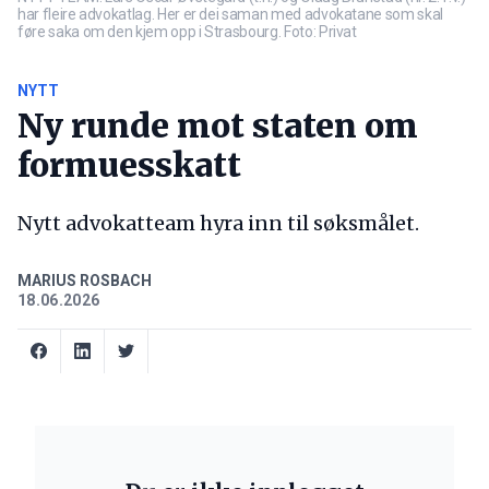
har fleire advokatlag. Her er dei saman med advokatane som skal
føre saka om den kjem opp i Strasbourg. Foto: Privat
NYTT
Ny runde mot staten om
formuesskatt
Nytt advokatteam hyra inn til søksmålet.
MARIUS ROSBACH
18.06.2026