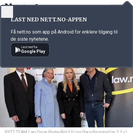
LOGG INN
MENY
Annonsørinnhold
LAST NED NETT.NO-APPEN
Link for annonse
Få nett.no som app på Android for enklere tilgang til
de siste nyhetene.
Last ned fra
Google Play
NYTT TEAM: Lars Oscar Øvstegård (t.h.) og Olaug Brunstad (nr. 2. f.v.)