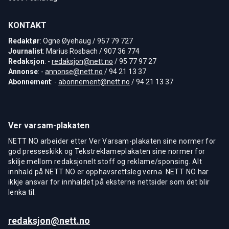
KONTAKT
Redaktør
: Ogne Øyehaug / 957 79 727
Journalist
: Marius Rosbach / 907 36 774
Redaksjon
: -
redaksjon@nett.no
/ 95 77 97 27
Annonse
: -
annonse@nett.no
/ 94 21 13 37
Abonnement
: -
abonnement@nett.no
/ 94 21 13 37
Ver varsam-plakaten
NETT NO arbeider etter Ver Varsam-plakaten sine normer for
god presseskikk og Tekstreklameplakaten sine normer for
skilje mellom redaksjonelt stoff og reklame/sponsing. Alt
innhald på NETT NO er opphavsrettsleg verna. NETT NO har
ikkje ansvar for innhaldet på eksterne nettsider som det blir
lenka til.
redaksjon@nett.no