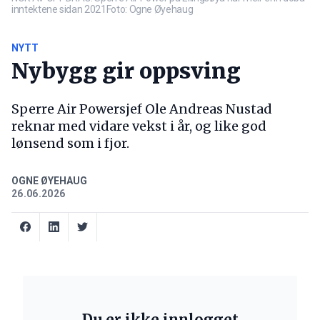
inntektene sidan 2021Foto: Ogne Øyehaug
NYTT
Nybygg gir oppsving
Sperre Air Powersjef Ole Andreas Nustad
reknar med vidare vekst i år, og like god
lønsend som i fjor.
OGNE ØYEHAUG
26.06.2026
Du er ikke innlogget