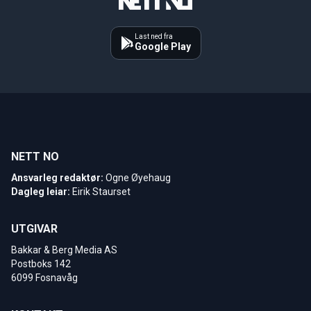
Last ned fra
Google Play
NETT NO
Ansvarleg redaktør:
Ogne Øyehaug
Dagleg leiar:
Eirik Staurset
UTGIVAR
Bakkar & Berg Media AS
Postboks 142
6099 Fosnavåg