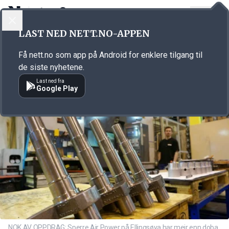
LOGG INN
MENY
Annonsørinnhold
LAST NED NETT.NO-APPEN
Link for annonse
Få nett.no som app på Android for enklere tilgang til
de siste nyhetene.
Last ned fra
Google Play
NOK AV OPPDRAG: Sperre Air Power på Ellingsøya har meir enn doba