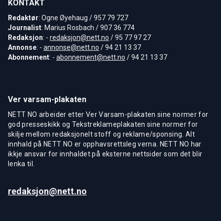
KONTAKT
Redaktør
: Ogne Øyehaug / 957 79 727
Journalist
: Marius Rosbach / 907 36 774
Redaksjon
: -
redaksjon@nett.no
/ 95 77 97 27
Annonse
: -
annonse@nett.no
/ 94 21 13 37
Abonnement
: -
abonnement@nett.no
/ 94 21 13 37
Ver varsam-plakaten
NETT NO arbeider etter Ver Varsam-plakaten sine normer for
god presseskikk og Tekstreklameplakaten sine normer for
skilje mellom redaksjonelt stoff og reklame/sponsing. Alt
innhald på NETT NO er opphavsrettsleg verna. NETT NO har
ikkje ansvar for innhaldet på eksterne nettsider som det blir
lenka til.
redaksjon@nett.no