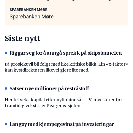
SPAREBANKEN MØRE
Sparebanken Møre
Siste nytt
Riggar seg for å unngå sprekk på skipstunnelen
Få prosjekt vil bli følgt med like kritiske blikk. Ein «x-faktor»
kan kystdirektøren likevel gjere lite med.
Satser nye millioner på restråstoff
Hentet vekstkapital etter nytt minusår. – Vi investerer for
framtidig vekst, sier Seagems-sjefen.
Langøy med kjempegevinst på investeringar