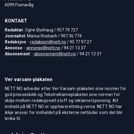
6099 Fosnavåg
KONTAKT
Redaktør
: Ogne Øyehaug / 957 79 727
Journalist
: Marius Rosbach / 907 36 774
Redaksjon
: -
redaksjon@nett.no
/ 95 77 97 27
Annonse
: -
annonse@nett.no
/ 94 21 13 37
Abonnement
: -
abonnement@nett.no
/ 94 21 13 37
Ver varsam-plakaten
NETT NO arbeider etter Ver Varsam-plakaten sine normer for
god presseskikk og Tekstreklameplakaten sine normer for
skilje mellom redaksjonelt stoff og reklame/sponsing. Alt
innhald på NETT NO er opphavsrettsleg verna. NETT NO har
ikkje ansvar for innhaldet på eksterne nettsider som det blir
lenka til.