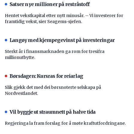
Satser nye millioner på restråstoff
Hentet vekstkapital etter nytt minusår. – Vi investerer for
framtidig vekst, sier Seagems-sjefen.
Langøy med kjempegevinst på investeringar
Sterkt år i finansmarknaden ga rom for tresifra
millionutbytte.
Børsdagen: Kursras for reiarlag
Slik gjekk det med dei børsnoterte selskapa på
Nordvestlandet.
Vil byggje ut straumnett på halve tida
Regjeringa la fram forslag for å møte kraftutfordringane.