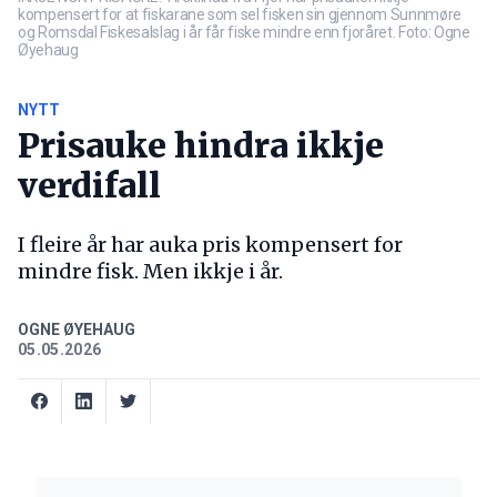
kompensert for at fiskarane som sel fisken sin gjennom Sunnmøre
og Romsdal Fiskesalslag i år får fiske mindre enn fjoråret. Foto: Ogne
Øyehaug
NYTT
Prisauke hindra ikkje
verdifall
I fleire år har auka pris kompensert for
mindre fisk. Men ikkje i år.
OGNE ØYEHAUG
05.05.2026