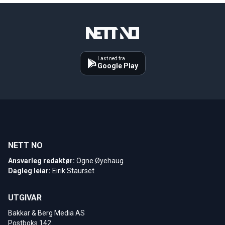
Last ned fra
Google Play
NETT NO
Ansvarleg redaktør:
Ogne Øyehaug
Dagleg leiar:
Eirik Staurset
UTGIVAR
Bakkar & Berg Media AS
Postboks 142