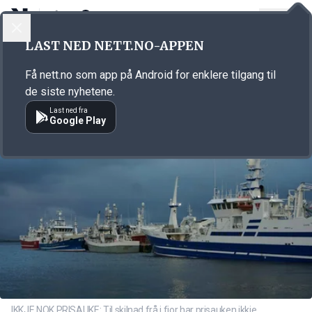
LOGG INN
MENY
Annonsørinnhold
LAST NED NETT.NO-APPEN
Link for annonse
Få nett.no som app på Android for enklere tilgang til
de siste nyhetene.
Last ned fra
Google Play
IKKJE NOK PRISAUKE: Til skilnad frå i fjor har prisauken ikkje