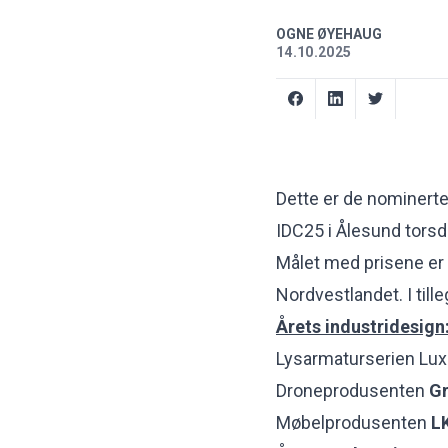
OGNE ØYEHAUG
14.10.2025
Dette er de nominerte
IDC25 i Ålesund torsd
Målet med prisene er 
Nordvestlandet. I till
Årets industridesign
Lysarmaturserien Lux
Droneprodusenten
Gr
Møbelprodusenten
LK