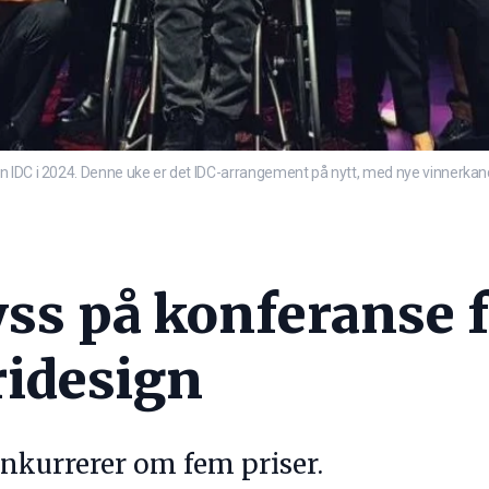
 IDC i 2024. Denne uke er det IDC-arrangement på nytt, med nye vinnerkandi
yss på konferanse 
ridesign
onkurrerer om fem priser.