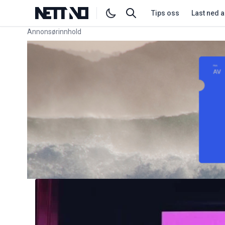
Tips oss
Last ned 
Annonsørinnhold
Link for annonse