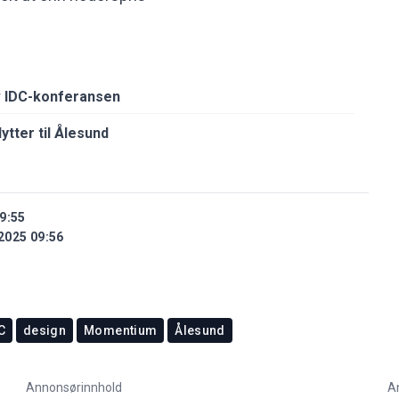
v IDC-konferansen
tter til Ålesund
9:55
2025 09:56
C
design
Momentium
Ålesund
Annonsørinnhold
A