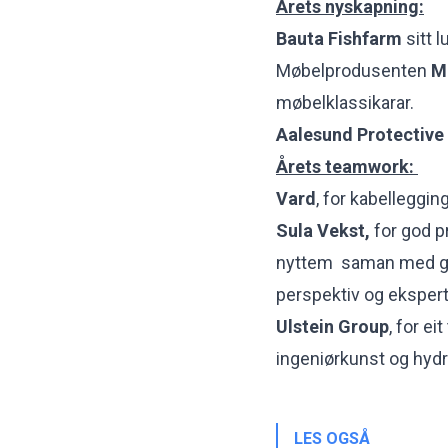
Årets nyskapning:
Bauta Fishfarm
sitt 
Møbelprodusenten
M
møbelklassikarar.
Aalesund Protective
Årets teamwork:
Vard
, for kabelleggi
Sula Vekst,
for god pr
nyttem saman med god
perspektiv og ekspert
Ulstein Group
, for e
ingeniørkunst og hydr
LES OGSÅ