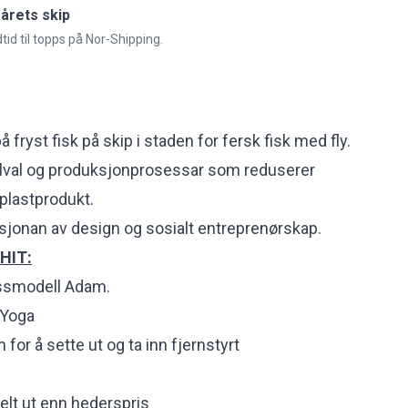
 årets skip
tid til topps på Nor-Shipping.
på fryst fisk på skip i staden for fersk fisk med fly.
ialval og produksjonprosessar som reduserer
plastprodukt.
jonan av design og sosialt entreprenørskap.
 HIT:
essmodell Adam.
Yoga
 for å sette ut og ta inn fjernstyrt
 delt ut enn hederspris