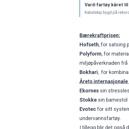
Vard-fartøy kåret til
Kabelskip bygd på rekord
Bærekraftprisen:
Hofseth
, for satsing 
Polyform
, for mater
miljøpåverknaden frå 
Bokhari
,
for kombinas
Årets internasjonale
Ekornes
sin stressl
Stokke
sin barnestol
Evotec
for sitt system
undervannsfartøy.
I tillegg blir det også