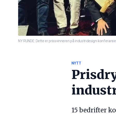
NY RUNDE: Dette er prissvinneren på industridesign-konferansen
NYTT
Prisdr
indust
15 bedrifter k