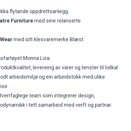
lukka flytande oppdrettsanlegg
.
atre Furniture
med sine relanserte
 Wear
med sitt klesvaremerke Blæst.
ngsfartøyet
Monna Lisa
.
oduktkvalitet, levereing av varer og tenster til loilkal
t arbeidsmiljø og ein arbeidstokk med ulike
ise.
it tverrfaglege team som integrerer design,
odynamikk i tett samarbeid med verft og partnar.