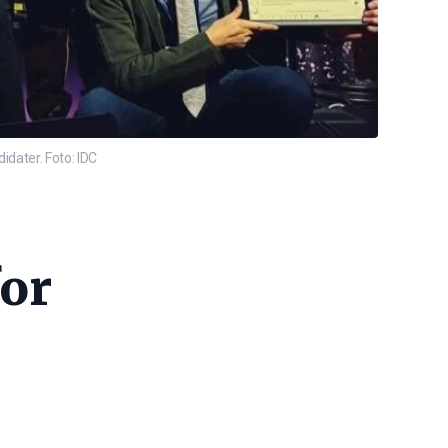
dater. Foto: IDC
for