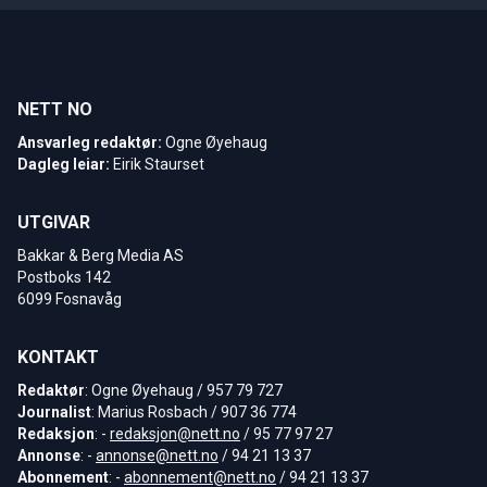
NETT NO
Ansvarleg redaktør:
Ogne Øyehaug
Dagleg leiar:
Eirik Staurset
UTGIVAR
Bakkar & Berg Media AS
Postboks 142
6099 Fosnavåg
KONTAKT
Redaktør
: Ogne Øyehaug / 957 79 727
Journalist
: Marius Rosbach / 907 36 774
Redaksjon
: -
redaksjon@nett.no
/ 95 77 97 27
Annonse
: -
annonse@nett.no
/ 94 21 13 37
Abonnement
: -
abonnement@nett.no
/ 94 21 13 37