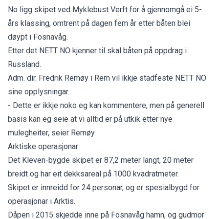
No ligg skipet ved Myklebust Verft for å gjennomgå ei 5-
års klassing, omtrent på dagen fem år etter båten blei
døypt i Fosnavåg.
Etter det NETT NO kjenner til skal båten på oppdrag i
Russland.
Adm. dir. Fredrik Remøy i Rem vil ikkje stadfeste NETT NO
sine opplysningar.
- Dette er ikkje noko eg kan kommentere, men på generell
basis kan eg seie at vi alltid er på utkik etter nye
mulegheiter, seier Remøy.
Arktiske operasjonar
Det Kleven-bygde skipet er 87,2 meter langt, 20 meter
breidt og har eit dekksareal på 1000 kvadratmeter.
Skipet er innreidd for 24 personar, og er spesialbygd for
operasjonar i Arktis.
Dåpen i 2015 skjedde inne på Fosnavåg hamn, og gudmor