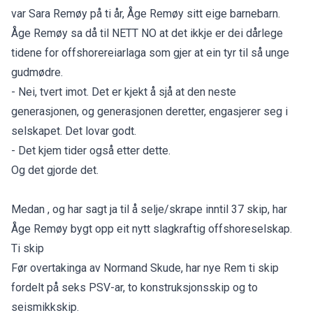
var Sara Remøy på ti år, Åge Remøy sitt eige barnebarn.
Åge Remøy sa då til NETT NO at det ikkje er dei dårlege
tidene for offshorereiarlaga som gjer at ein tyr til så unge
gudmødre.
- Nei, tvert imot. Det er kjekt å sjå at den neste
generasjonen, og generasjonen deretter, engasjerer seg i
selskapet. Det lovar godt.
- Det kjem tider også etter dette.
Og det gjorde det.
Medan , og har sagt ja til å selje/skrape inntil 37 skip, har
Åge Remøy bygt opp eit nytt slagkraftig offshoreselskap.
Ti skip
Før overtakinga av Normand Skude, har nye Rem ti skip
fordelt på seks PSV-ar, to konstruksjonsskip og to
seismikkskip.