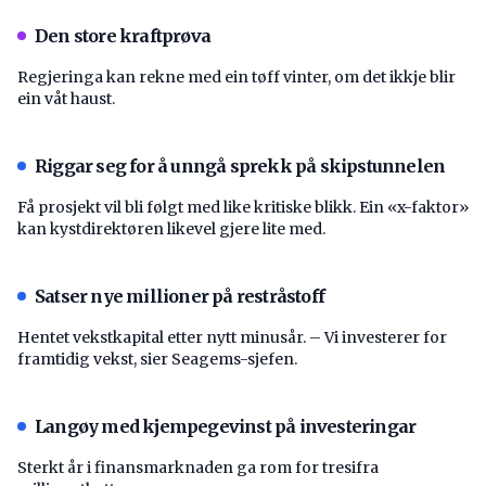
Den store kraftprøva
Regjeringa kan rekne med ein tøff vinter, om det ikkje blir
ein våt haust.
Riggar seg for å unngå sprekk på skipstunnelen
Få prosjekt vil bli følgt med like kritiske blikk. Ein «x-faktor»
kan kystdirektøren likevel gjere lite med.
Satser nye millioner på restråstoff
Hentet vekstkapital etter nytt minusår. – Vi investerer for
framtidig vekst, sier Seagems-sjefen.
Langøy med kjempegevinst på investeringar
Sterkt år i finansmarknaden ga rom for tresifra