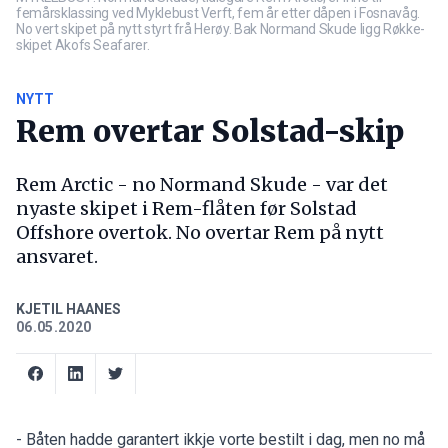
femårsklassing ved Myklebust Verft, fem år etter dåpen i Fosnavåg.
No vert skipet på nytt styrt frå Herøy. Bak Normand Skude ligg Røkke-
skipet Akofs Seafarer.
NYTT
Rem overtar Solstad-skip
Rem Arctic - no Normand Skude - var det
nyaste skipet i Rem-flåten før Solstad
Offshore overtok. No overtar Rem på nytt
ansvaret.
KJETIL HAANES
06.05.2020
- Båten hadde garantert ikkje vorte bestilt i dag, men no må