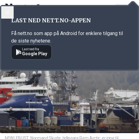
LOGG INN
MENY
Annonsørinnhold
LAST NED NETT.NO-APPEN
Link for annonse
Få nett.no som app på Android for enklere tilgang til
de siste nyhetene.
Last ned fra
Google Play
MYKLEBUST: Normand Skude, tidlegare Rem Arctic, er inne til