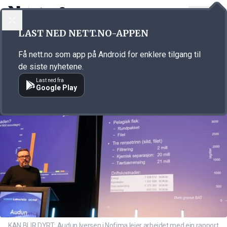
LOGG INN
MENY
Annonsørinnhold
LAST NED NETT.NO-APPEN
Link for annonse
Få nett.no som app på Android for enklere tilgang til
de siste nyhetene.
Last ned fra
Google Play
KAN BLIR DYRT: Audun Iversen i Nofima leier arbeidet med ein rapport