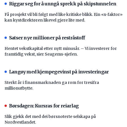
Riggar seg for å unngå sprekk på skipstunnelen
Få prosjekt vil bli følgt med like kritiske blikk. Ein «x-faktor»
kan kystdirektøren likevel gjere lite med.
Satser nye millioner på restråstoff
Hentet vekstkapital etter nytt minusår. – Vi investerer for
framtidig vekst, sier Seagems-sjefen.
Langøy med kjempegevinst på investeringar
Sterkt år i finansmarknaden ga rom for tresifra
millionutbytte.
Børsdagen: Kursras for reiarlag
Slik gjekk det med dei børsnoterte selskapa på
Nordvestlandet.