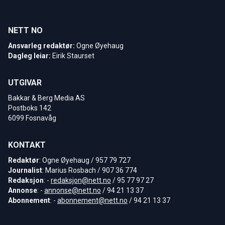
NETT NO
Ansvarleg redaktør:
Ogne Øyehaug
Dagleg leiar:
Eirik Staurset
UTGIVAR
Bakkar & Berg Media AS
Postboks 142
6099 Fosnavåg
KONTAKT
Redaktør
: Ogne Øyehaug / 957 79 727
Journalist
: Marius Rosbach / 907 36 774
Redaksjon
: -
redaksjon@nett.no
/ 95 77 97 27
Annonse
: -
annonse@nett.no
/ 94 21 13 37
Abonnement
: -
abonnement@nett.no
/ 94 21 13 37