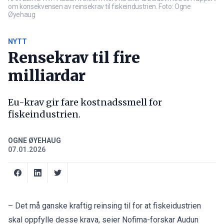
om konsekvensen av reinsekrav til fiskeindustrien. Foto: Ogne
Øyehaug
NYTT
Rensekrav til fire
milliardar
Eu-krav gir fare kostnadssmell for
fiskeindustrien.
OGNE ØYEHAUG
07.01.2026
– Det må ganske kraftig reinsing til for at fiskeidustrien
skal oppfylle desse krava, seier Nofima-forskar Audun