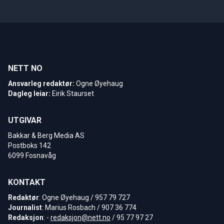
NETT NO
Ansvarleg redaktør:
Ogne Øyehaug
Dagleg leiar:
Eirik Staurset
UTGIVAR
Bakkar & Berg Media AS
Postboks 142
6099 Fosnavåg
KONTAKT
Redaktør
: Ogne Øyehaug / 957 79 727
Journalist
: Marius Rosbach / 907 36 774
Redaksjon
: -
redaksjon@nett.no
/ 95 77 97 27