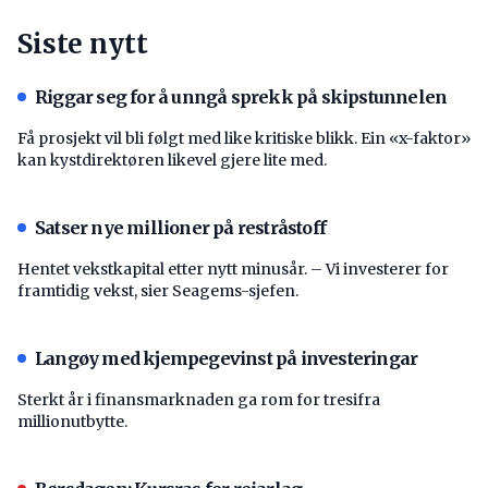
Siste nytt
Riggar seg for å unngå sprekk på skipstunnelen
Få prosjekt vil bli følgt med like kritiske blikk. Ein «x-faktor»
kan kystdirektøren likevel gjere lite med.
Satser nye millioner på restråstoff
Hentet vekstkapital etter nytt minusår. – Vi investerer for
framtidig vekst, sier Seagems-sjefen.
Langøy med kjempegevinst på investeringar
Sterkt år i finansmarknaden ga rom for tresifra
millionutbytte.