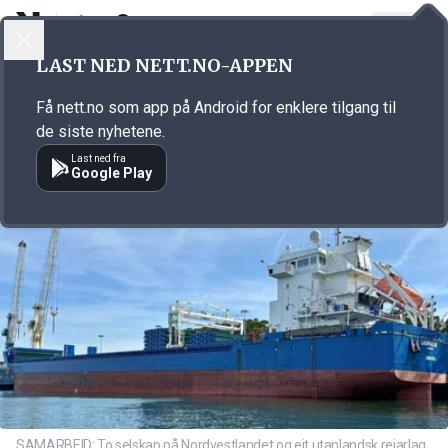
LOGG INN
MENY
Annonsørinnhold
LAST NED NETT.NO-APPEN
Link for annonse
Få nett.no som app på Android for enklere tilgang til
de siste nyhetene.
Last ned fra
Google Play
SAMARBEID: To selskap på Nordvestlandet og eit utanlandsk reiarlag