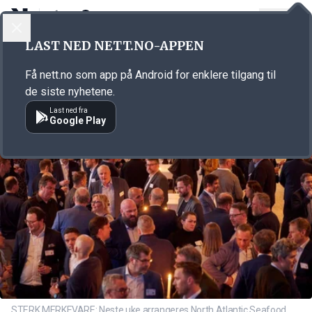
LOGG INN
MENY
Annonsørinnhold
LAST NED NETT.NO-APPEN
Link for annonse
Få nett.no som app på Android for enklere tilgang til
de siste nyhetene.
Last ned fra
Google Play
STERK MERKEVARE: Neste uke arrangeres North Atlantic Seafood