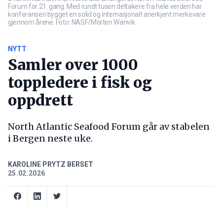
Forum for 21. gang. Med rundt tusen deltakere fra hele verden har
konferansen bygget en solid og internasjonalt anerkjent merkevare
gjennom årene. Foto: NASF/Morten Wanvik
NYTT
Samler over 1000
toppledere i fisk og
oppdrett
North Atlantic Seafood Forum går av stabelen
i Bergen neste uke.
KAROLINE PRYTZ BERSET
25.02.2026