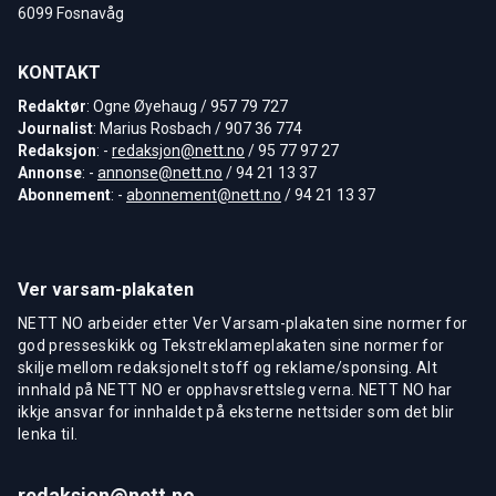
6099 Fosnavåg
KONTAKT
Redaktør
: Ogne Øyehaug / 957 79 727
Journalist
: Marius Rosbach / 907 36 774
Redaksjon
: -
redaksjon@nett.no
/ 95 77 97 27
Annonse
: -
annonse@nett.no
/ 94 21 13 37
Abonnement
: -
abonnement@nett.no
/ 94 21 13 37
Ver varsam-plakaten
NETT NO arbeider etter Ver Varsam-plakaten sine normer for
god presseskikk og Tekstreklameplakaten sine normer for
skilje mellom redaksjonelt stoff og reklame/sponsing. Alt
innhald på NETT NO er opphavsrettsleg verna. NETT NO har
ikkje ansvar for innhaldet på eksterne nettsider som det blir
lenka til.
redaksjon@nett.no