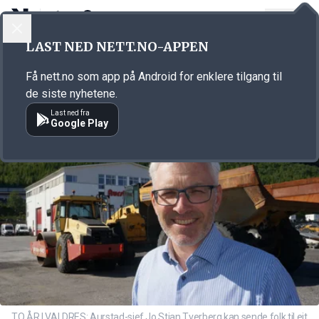
LOGG INN
MENY
Annonsørinnhold
LAST NED NETT.NO-APPEN
Link for annonse
Få nett.no som app på Android for enklere tilgang til
de siste nyhetene.
Last ned fra
Google Play
TO ÅR I VALDRES: Aurstad-sjef Jo Stian Tverberg kan sende folk til eit