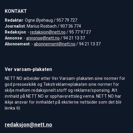
KONTAKT
Redaktør
: Ogne Øyehaug / 957 79 727
Journalist
: Marius Rosbach / 907 36 774
Redaksjon
: -
redaksjon@nett.no
/ 95 77 97 27
Annonse
: -
annonse@nett.no
/ 94 21 13 37
Abonnement
: -
abonnement@nett.no
/ 94 21 13 37
Ver varsam-plakaten
NETT NO arbeider etter Ver Varsam-plakaten sine normer for
god presseskikk og Tekstreklameplakaten sine normer for
skilje mellom redaksjonelt stoff og reklame/sponsing. Alt
innhald på NETT NO er opphavsrettsleg verna. NETT NO har
ikkje ansvar for innhaldet på eksterne nettsider som det blir
lenka til.
redaksjon@nett.no