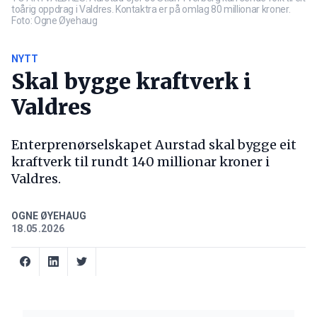
toårig oppdrag i Valdres. Kontaktra er på omlag 80 millionar kroner.
Foto: Ogne Øyehaug
NYTT
Skal bygge kraftverk i
Valdres
Enterprenørselskapet Aurstad skal bygge eit
kraftverk til rundt 140 millionar kroner i
Valdres.
OGNE ØYEHAUG
18.05.2026