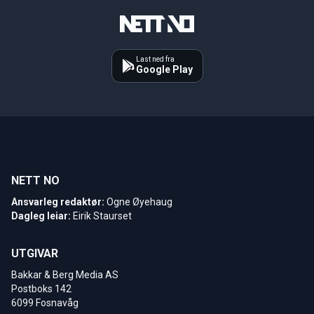
Last ned fra
Google Play
NETT NO
Ansvarleg redaktør:
Ogne Øyehaug
Dagleg leiar:
Eirik Staurset
UTGIVAR
Bakkar & Berg Media AS
Postboks 142
6099 Fosnavåg