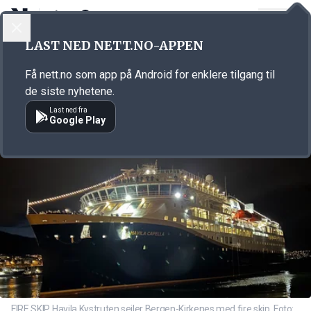
LOGG INN
MENY
Annonsørinnhold
LAST NED NETT.NO-APPEN
Link for annonse
Få nett.no som app på Android for enklere tilgang til
de siste nyhetene.
Last ned fra
Google Play
FIRE SKIP. Havila Kystruten seiler Bergen-Kirkenes med fire skip. Foto: