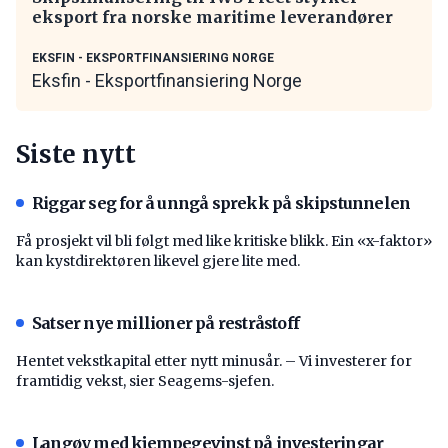
eksport fra norske maritime leverandører
EKSFIN - EKSPORTFINANSIERING NORGE
Eksfin - Eksportfinansiering Norge
Siste nytt
Riggar seg for å unngå sprekk på skipstunnelen
Få prosjekt vil bli følgt med like kritiske blikk. Ein «x-faktor»
kan kystdirektøren likevel gjere lite med.
Satser nye millioner på restråstoff
Hentet vekstkapital etter nytt minusår. – Vi investerer for
framtidig vekst, sier Seagems-sjefen.
Langøy med kjempegevinst på investeringar