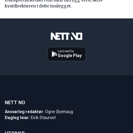
kystdirektøren i dette innlegget.
Last ned fra
Google Play
NETT NO
Ansvarleg redaktør:
Ogne Øyehaug
Dagleg leiar:
Eirik Staurset