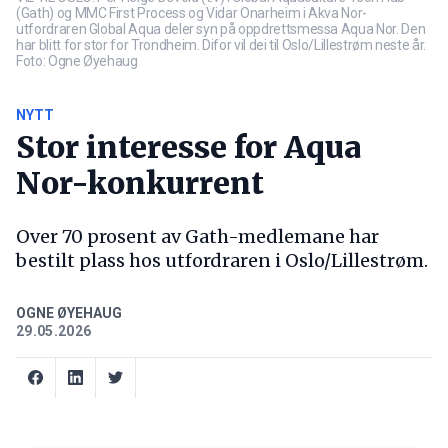
(Gath) og MMC First Process og Vidar Onarheim i Akva Nor-
utfordraren Global Aqua deler syn på oppdrettsmessa Aqua Nor. Den
har blitt for stor for Trondheim. Difor vil dei til Oslo/Lillestrøm neste år.
Foto: Ogne Øyehaug
NYTT
Stor interesse for Aqua
Nor-konkurrent
Over 70 prosent av Gath-medlemane har
bestilt plass hos utfordraren i Oslo/Lillestrøm.
OGNE ØYEHAUG
29.05.2026