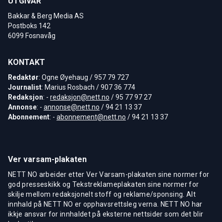
UTGIVAR
Bakkar & Berg Media AS
Postboks 142
6099 Fosnavåg
KONTAKT
Redaktør
: Ogne Øyehaug / 957 79 727
Journalist
: Marius Rosbach / 907 36 774
Redaksjon
: -
redaksjon@nett.no
/ 95 77 97 27
Annonse
: -
annonse@nett.no
/ 94 21 13 37
Abonnement
: -
abonnement@nett.no
/ 94 21 13 37
Ver varsam-plakaten
NETT NO arbeider etter Ver Varsam-plakaten sine normer for
god presseskikk og Tekstreklameplakaten sine normer for
skilje mellom redaksjonelt stoff og reklame/sponsing. Alt
innhald på NETT NO er opphavsrettsleg verna. NETT NO har
ikkje ansvar for innhaldet på eksterne nettsider som det blir