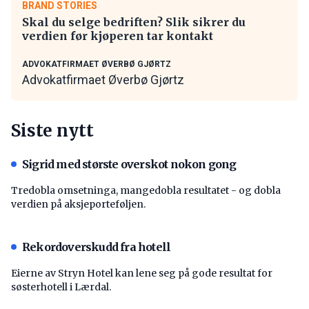
BRAND STORIES
Skal du selge bedriften? Slik sikrer du
verdien før kjøperen tar kontakt
ADVOKATFIRMAET ØVERBØ GJØRTZ
Advokatfirmaet Øverbø Gjørtz
Siste nytt
Sigrid med største overskot nokon gong
Tredobla omsetninga, mangedobla resultatet - og dobla
verdien på aksjeporteføljen.
Rekordoverskudd fra hotell
Eierne av Stryn Hotel kan lene seg på gode resultat for
søsterhotell i Lærdal.