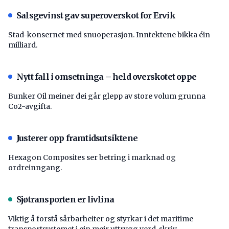
Salsgevinst gav superoverskot for Ervik
Stad-konsernet med snuoperasjon. Inntektene bikka éin
milliard.
Nytt fall i omsetninga – held overskotet oppe
Bunker Oil meiner dei går glepp av store volum grunna
Co2-avgifta.
Justerer opp framtidsutsiktene
Hexagon Composites ser betring i marknad og
ordreinngang.
Sjøtransporten er livlina
Viktig å forstå ­sårbarheiter og styrkar i det maritime
transport­systemet i ein meir uttrygg verd, skriv