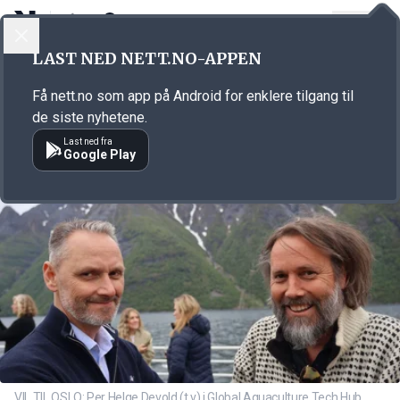
LOGG INN
MENY
Annonsørinnhold
LAST NED NETT.NO-APPEN
Link for annonse
Få nett.no som app på Android for enklere tilgang til
de siste nyhetene.
Last ned fra
Google Play
VIL TIL OSLO: Per Helge Devold (t.v) i Global Aquaculture Tech Hub