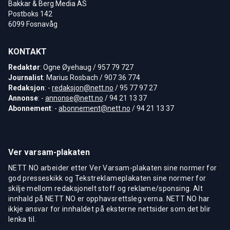
Bakkar & Berg Media AS
Postboks 142
6099 Fosnavåg
KONTAKT
Redaktør
: Ogne Øyehaug / 957 79 727
Journalist
: Marius Rosbach / 907 36 774
Redaksjon
: -
redaksjon@nett.no
/ 95 77 97 27
Annonse
: -
annonse@nett.no
/ 94 21 13 37
Abonnement
: -
abonnement@nett.no
/ 94 21 13 37
Ver varsam-plakaten
NETT NO arbeider etter Ver Varsam-plakaten sine normer for
god presseskikk og Tekstreklameplakaten sine normer for
skilje mellom redaksjonelt stoff og reklame/sponsing. Alt
innhald på NETT NO er opphavsrettsleg verna. NETT NO har
ikkje ansvar for innhaldet på eksterne nettsider som det blir
lenka til.