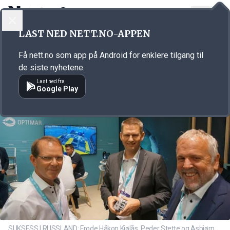
LOGG INN
MENY
Annonsørinnhold
LAST NED NETT.NO-APPEN
Link for annonse
Få nett.no som app på Android for enklere tilgang til
de siste nyhetene.
Last ned fra
Google Play
SUKSESS I RUSSLAND: Frode Håkon Kjølås, Peder Stette og Asbjørn