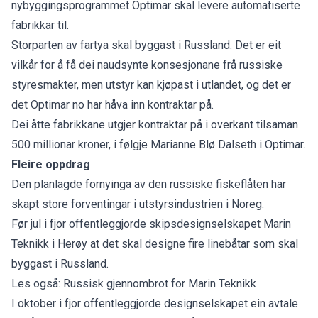
nybyggingsprogrammet Optimar skal levere automatiserte
fabrikkar til.
Storparten av fartya skal byggast i Russland. Det er eit
vilkår for å få dei naudsynte konsesjonane frå russiske
styresmakter, men utstyr kan kjøpast i utlandet, og det er
det Optimar no har håva inn kontraktar på.
Dei åtte fabrikkane utgjer kontraktar på i overkant tilsaman
500 millionar kroner, i følgje Marianne Blø Dalseth i Optimar.
Fleire oppdrag
Den planlagde fornyinga av den russiske fiskeflåten har
skapt store forventingar i utstyrsindustrien i Noreg.
Før jul i fjor offentleggjorde skipsdesignselskapet Marin
Teknikk i Herøy at det skal designe fire linebåtar som skal
byggast i Russland.
Les også: Russisk gjennombrot for Marin Teknikk
I oktober i fjor offentleggjorde designselskapet ein avtale