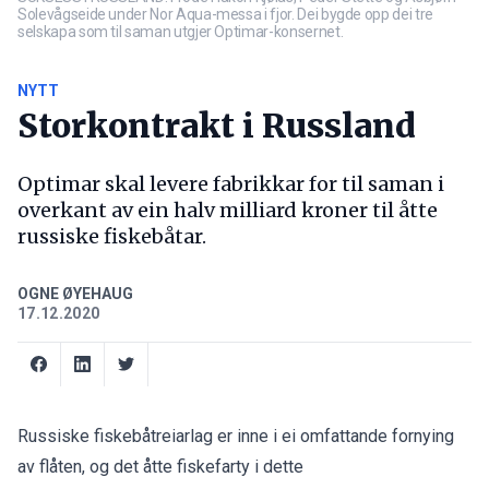
Solevågseide under Nor Aqua-messa i fjor. Dei bygde opp dei tre
selskapa som til saman utgjer Optimar-konsernet.
NYTT
Storkontrakt i Russland
Optimar skal levere fabrikkar for til saman i
overkant av ein halv milliard kroner til åtte
russiske fiskebåtar.
OGNE ØYEHAUG
17.12.2020
Russiske fiskebåtreiarlag er inne i ei omfattande fornying
av flåten, og det åtte fiskefarty i dette