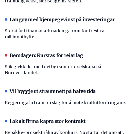
framtidig vekst, sier Seagems-sjefen.
Langøy med kjempegevinst på investeringar
Sterkt år i finansmarknaden ga rom for tresifra
millionutbytte.
Børsdagen: Kursras for reiarlag
Slik gjekk det med dei børsnoterte selskapa på
Nordvestlandet.
Vil byggje ut straumnett på halve tida
Regjeringa la fram forslag for å møte kraftutfordringane.
Lokalt firma kapra stor kontrakt
Bypakke-prosjekt råka av konkurs. No startar det opp att.