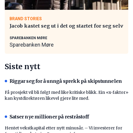
BRAND STORIES
Jacob kastet seg ut i det og startet for seg selv
SPAREBANKEN MØRE
Sparebanken Møre
Siste nytt
Riggar seg for å unngå sprekk på skipstunnelen
Få prosjekt vil bli følgt med like kritiske blikk. Ein «x-faktor»
kan kystdirektøren likevel gjere lite med.
Satser nye millioner på restråstoff
Hentet vekstkapital etter nytt minusår. – Vi investerer for