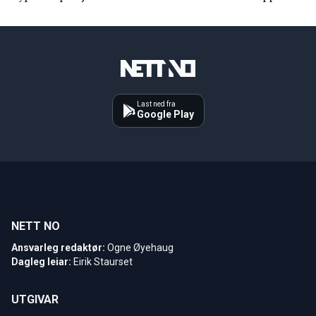
Last ned fra
Google Play
NETT NO
Ansvarleg redaktør:
Ogne Øyehaug
Dagleg leiar:
Eirik Staurset
UTGIVAR