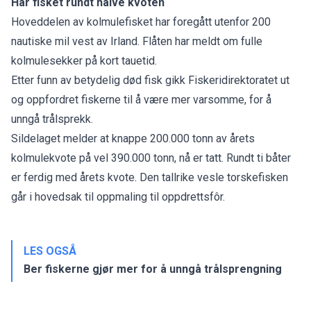
Har fisket rundt halve kvoten
Hoveddelen av kolmulefisket har foregått utenfor 200
nautiske mil vest av Irland. Flåten har meldt om fulle
kolmulesekker på kort tauetid.
Etter funn av betydelig død fisk gikk Fiskeridirektoratet ut
og oppfordret fiskerne til å være mer varsomme, for å
unngå trålsprekk.
Sildelaget melder at knappe 200.000 tonn av årets
kolmulekvote på vel 390.000 tonn, nå er tatt. Rundt ti båter
er ferdig med årets kvote. Den tallrike vesle torskefisken
går i hovedsak til oppmaling til oppdrettsfôr.
LES OGSÅ
Ber fiskerne gjør mer for å unngå trålsprengning