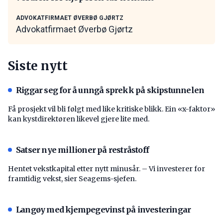
ADVOKATFIRMAET ØVERBØ GJØRTZ
Advokatfirmaet Øverbø Gjørtz
Siste nytt
Riggar seg for å unngå sprekk på skipstunnelen
Få prosjekt vil bli følgt med like kritiske blikk. Ein «x-faktor»
kan kystdirektøren likevel gjere lite med.
Satser nye millioner på restråstoff
Hentet vekstkapital etter nytt minusår. – Vi investerer for
framtidig vekst, sier Seagems-sjefen.
Langøy med kjempegevinst på investeringar