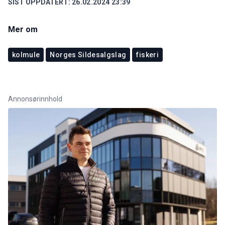
SIST OPPDATERT:
26.02.2024 23:39
Mer om
kolmule
Norges Sildesalgslag
fiskeri
Annonsørinnhold