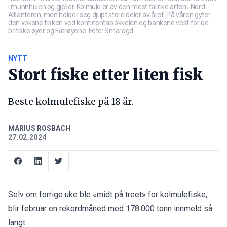
i munnhulen og gjeller. Kolmule er av den mest tallrike arten i Nord-
Atlanteren, men holder seg djupt store deler av året. På våren gyter
den voksne fisken ved kontinentalsokkelen og bankene vest for de
britiske øyer og Færøyene. Foto: Smaragd
NYTT
Stort fiske etter liten fisk
Beste kolmulefiske på 18 år.
MARIUS ROSBACH
27.02.2024
Selv om forrige uke ble «midt på treet» for kolmulefiske,
blir februar en rekordmåned med 178.000 tonn innmeld så
langt.