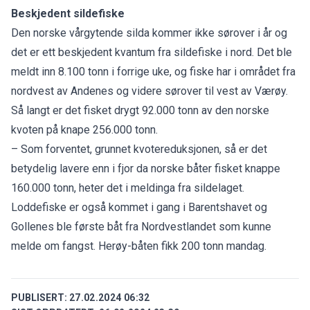
Beskjedent sildefiske
Den norske vårgytende silda kommer ikke sørover i år og
det er ett beskjedent kvantum fra sildefiske i nord. Det ble
meldt inn 8.100 tonn i forrige uke, og fiske har i området fra
nordvest av Andenes og videre sørover til vest av Værøy.
Så langt er det fisket drygt 92.000 tonn av den norske
kvoten på knape 256.000 tonn.
– Som forventet, grunnet kvotereduksjonen, så er det
betydelig lavere enn i fjor da norske båter fisket knappe
160.000 tonn, heter det i
meldinga
fra sildelaget.
Loddefiske er også kommet i gang i Barentshavet og
Gollenes ble første båt fra Nordvestlandet som kunne
melde om fangst. Herøy-båten fikk 200 tonn mandag.
PUBLISERT:
27.02.2024 06:32