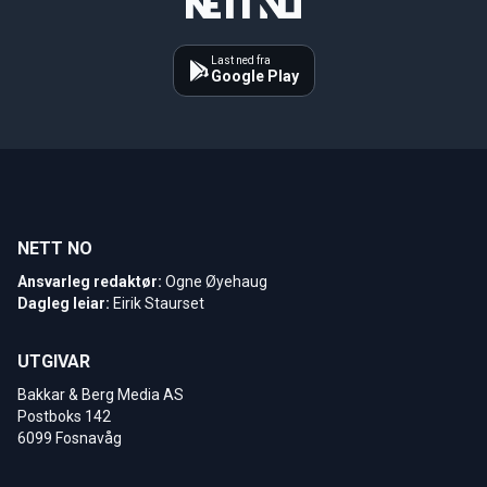
Last ned fra
Google Play
NETT NO
Ansvarleg redaktør:
Ogne Øyehaug
Dagleg leiar:
Eirik Staurset
UTGIVAR
Bakkar & Berg Media AS
Postboks 142
6099 Fosnavåg