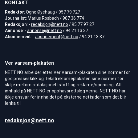
KONTAKT
Redaktør
: Ogne Øyehaug / 957 79 727
Journalist
: Marius Rosbach / 907 36 774
Redaksjon
: -
redaksjon@nett.no
/ 95 77 97 27
Annonse
: -
annonse@nett.no
/ 94 21 13 37
Abonnement
: -
abonnement@nett.no
/ 94 21 13 37
Ver varsam-plakaten
NETT NO arbeider etter Ver Varsam-plakaten sine normer for
god presseskikk og Tekstreklameplakaten sine normer for
skilje mellom redaksjonelt stoff og reklame/sponsing. Alt
innhald på NETT NO er opphavsrettsleg verna. NETT NO har
ikkje ansvar for innhaldet på eksterne nettsider som det blir
lenka til.
redaksjon@nett.no