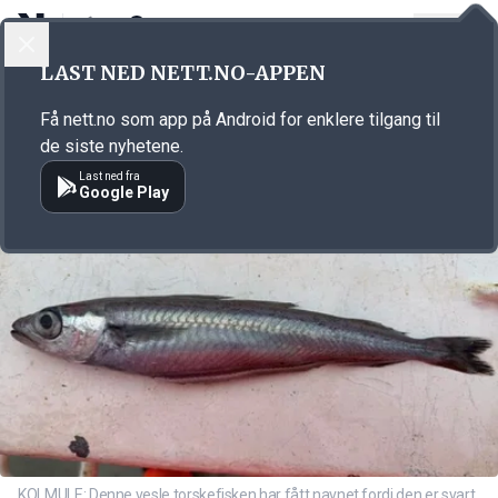
LOGG INN
MENY
Annonsørinnhold
LAST NED NETT.NO-APPEN
Link for annonse
Få nett.no som app på Android for enklere tilgang til
de siste nyhetene.
Last ned fra
Google Play
KOLMULE: Denne vesle torskefisken har fått navnet fordi den er svart