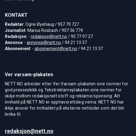
KONTAKT
Redaktør
: Ogne Øyehaug / 957 79 727
Journalist
: Marius Rosbach / 907 36 774
Redaksjon
: -
redaksjon@nett.no
/ 95 77 97 27
Annonse
: -
annonse@nett.no
/ 94 21 13 37
Abonnement
: -
abonnement@nett.no
/ 94 21 13 37
Ver varsam-plakaten
NETT NO arbeider etter Ver Varsam-plakaten sine normer for
god presseskikk og Tekstreklameplakaten sine normer for
skilje mellom redaksjonelt stoff og reklame/sponsing. Alt
innhald på NETT NO er opphavsrettsleg verna. NETT NO har
ikkje ansvar for innhaldet på eksterne nettsider som det blir
lenka til.
redaksjon@nett.no