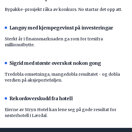
Bypakke-prosjekt råka av konkurs. No startar det opp att.
Langøy med kjempegevinst på investeringar
Sterkt år i finansmarknaden ga rom for tresifra
millionutbytte.
Sigrid med største overskot nokon gong
Tredobla omsetninga, mangedobla resultatet - og dobla
verdien på aksjeporteføljen.
Rekordoverskudd fra hotell
Eierne av Stryn Hotel kan lene seg på gode resultat for
søsterhotell i Lærdal.