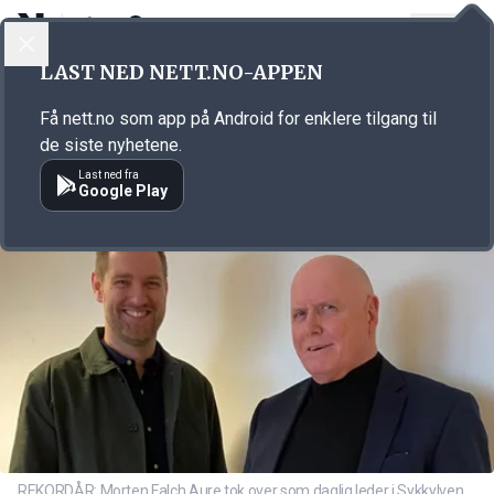
LOGG INN
MENY
Annonsørinnhold
LAST NED NETT.NO-APPEN
Link for annonse
Få nett.no som app på Android for enklere tilgang til
de siste nyhetene.
Last ned fra
Google Play
REKORDÅR: Morten Falch Aure tok over som daglig leder i Sykkylven