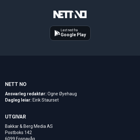
Last ned fra
Google Play
NETT NO
Ansvarleg redaktør:
Ogne Øyehaug
Dagleg leiar:
Eirik Staurset
UTGIVAR
Bakkar & Berg Media AS
Postboks 142
6099 Fosnavåg