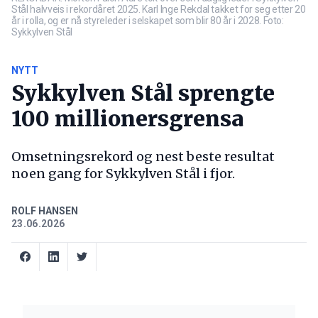
Stål halvveis i rekordåret 2025. Karl Inge Rekdal takket for seg etter 20
år i rolla, og er nå styreleder i selskapet som blir 80 år i 2028. Foto:
Sykkylven Stål
NYTT
Sykkylven Stål sprengte
100 millionersgrensa
Omsetningsrekord og nest beste resultat
noen gang for Sykkylven Stål i fjor.
ROLF HANSEN
23.06.2026