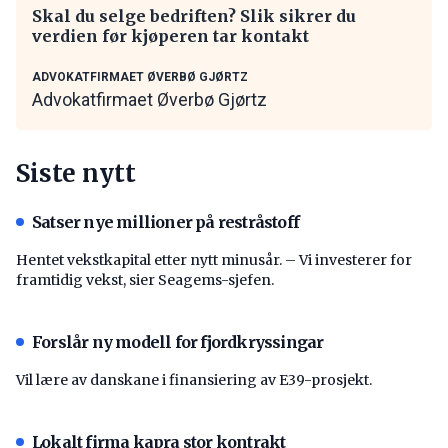
Skal du selge bedriften? Slik sikrer du
verdien før kjøperen tar kontakt
ADVOKATFIRMAET ØVERBØ GJØRTZ
Advokatfirmaet Øverbø Gjørtz
Siste nytt
Satser nye millioner på restråstoff
Hentet vekstkapital etter nytt minusår. – Vi investerer for
framtidig vekst, sier Seagems-sjefen.
Forslår ny modell for fjordkryssingar
Vil lære av danskane i finansiering av E39-prosjekt.
Lokalt firma kapra stor kontrakt