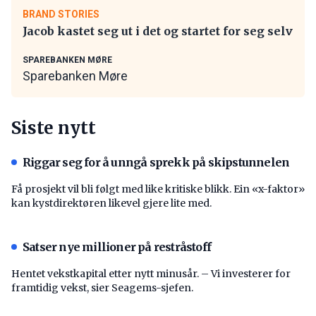
BRAND STORIES
Jacob kastet seg ut i det og startet for seg selv
SPAREBANKEN MØRE
Sparebanken Møre
Siste nytt
Riggar seg for å unngå sprekk på skipstunnelen
Få prosjekt vil bli følgt med like kritiske blikk. Ein «x-faktor»
kan kystdirektøren likevel gjere lite med.
Satser nye millioner på restråstoff
Hentet vekstkapital etter nytt minusår. – Vi investerer for
framtidig vekst, sier Seagems-sjefen.