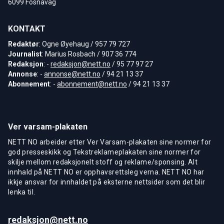
6099 Fosnavåg
KONTAKT
Redaktør
: Ogne Øyehaug / 957 79 727
Journalist
: Marius Rosbach / 907 36 774
Redaksjon
: -
redaksjon@nett.no
/ 95 77 97 27
Annonse
: -
annonse@nett.no
/ 94 21 13 37
Abonnement
: -
abonnement@nett.no
/ 94 21 13 37
Ver varsam-plakaten
NETT NO arbeider etter Ver Varsam-plakaten sine normer for
god presseskikk og Tekstreklameplakaten sine normer for
skilje mellom redaksjonelt stoff og reklame/sponsing. Alt
innhald på NETT NO er opphavsrettsleg verna. NETT NO har
ikkje ansvar for innhaldet på eksterne nettsider som det blir
lenka til.
redaksjon@nett.no