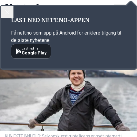
LOGG INN
MENY
Annonsørinnhold
LAST NED NETT.NO-APPEN
Link for annonse
Få nett.no som app på Android for enklere tilgang til
de siste nyhetene.
Last ned fra
Google Play
KUN EKTE INNHOLD: Selv om kunstig intelligens er godt integrert i