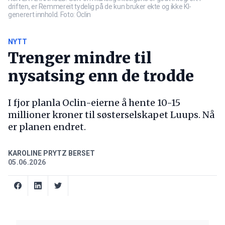
driften, er Remmereit tydelig på de kun bruker ekte og ikke KI-
generert innhold. Foto: Oclin
NYTT
Trenger mindre til
nysatsing enn de trodde
I fjor planla Oclin-eierne å hente 10-15
millioner kroner til søsterselskapet Luups. Nå
er planen endret.
KAROLINE PRYTZ BERSET
05.06.2026