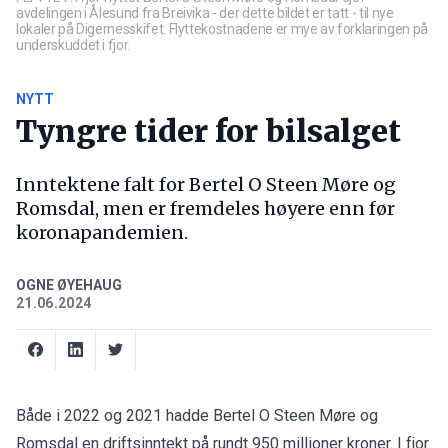
avdelingen i Ålesund fra Breivika - der dette bildet er tatt - til nye
lokaler på Digernesskifet. Flyttekostnadene er mye av forklaringen på
underskuddet i fjor.
NYTT
Tyngre tider for bilsalget
Inntektene falt for Bertel O Steen Møre og
Romsdal, men er fremdeles høyere enn før
koronapandemien.
OGNE ØYEHAUG
21.06.2024
Både i 2022 og 2021 hadde Bertel O Steen Møre og
Romsdal en driftsinntekt på rundt 950 millioner kroner. I fjor