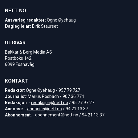
NETT NO
Ansvarleg redaktør:
Ogne Øyehaug
Dagleg leiar:
Eirik Staurset
UTGIVAR
Bakkar & Berg Media AS
Postboks 142
6099 Fosnavåg
KONTAKT
Redaktør
: Ogne Øyehaug / 957 79 727
Journalist
: Marius Rosbach / 907 36 774
Redaksjon
: -
redaksjon@nett.no
/ 95 77 97 27
Annonse
: -
annonse@nett.no
/ 94 21 13 37
Abonnement
: -
abonnement@nett.no
/ 94 21 13 37