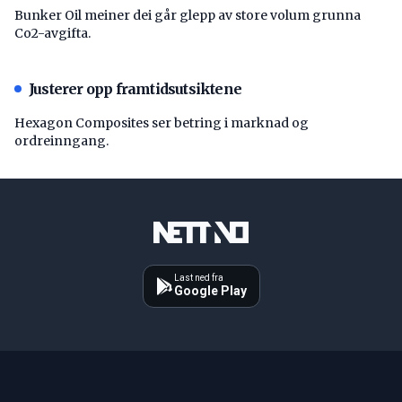
Bunker Oil meiner dei går glepp av store volum grunna
Co2-avgifta.
Justerer opp framtidsutsiktene
Hexagon Composites ser betring i marknad og
ordreinngang.
Last ned fra
Google Play