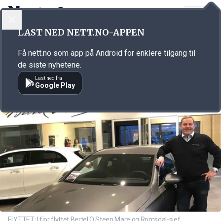
LOGG INN
MENY
Annonsørinnhold
LAST NED NETT.NO-APPEN
Link for annonse
Få nett.no som app på Android for enklere tilgang til
de siste nyhetene.
Last ned fra
Google Play
FLYTTET: I fjor flyttet Bertel O Steen Møre og Romsdal-sjef