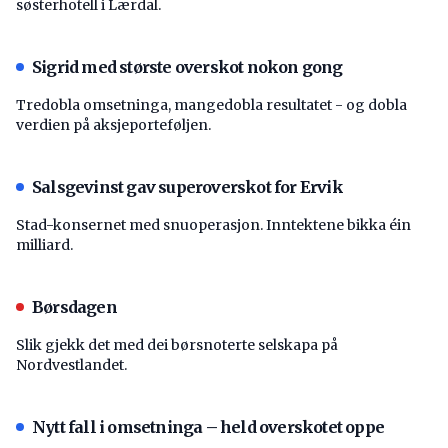
søsterhotell i Lærdal.
Sigrid med største overskot nokon gong
Tredobla omsetninga, mangedobla resultatet - og dobla
verdien på aksjeporteføljen.
Salsgevinst gav superoverskot for Ervik
Stad-konsernet med snuoperasjon. Inntektene bikka éin
milliard.
Børsdagen
Slik gjekk det med dei børsnoterte selskapa på
Nordvestlandet.
Nytt fall i omsetninga – held overskotet oppe