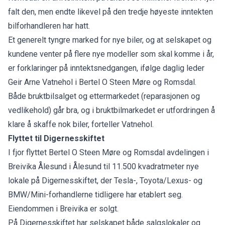
falt den, men endte likevel på den tredje høyeste inntekten
bilforhandleren har hatt.
Et generelt tyngre marked for nye biler, og at selskapet og
kundene venter på flere nye modeller som skal komme i år,
er forklaringer på inntektsnedgangen, ifølge daglig leder
Geir Arne Vatnehol i Bertel O Steen Møre og Romsdal.
Både bruktbilsalget og ettermarkedet (reparasjonen og
vedlikehold) går bra, og i bruktbilmarkedet er utfordringen å
klare å skaffe nok biler, forteller Vatnehol.
Flyttet til Digernesskiftet
I fjor flyttet Bertel O Steen Møre og Romsdal avdelingen i
Breivika Ålesund i Ålesund til 11.500 kvadratmeter nye
lokale på Digernesskiftet, der Tesla-, Toyota/Lexus- og
BMW/Mini-forhandlerne tidligere har etablert seg.
Eiendommen i Breivika er solgt.
På Digernesskiftet har selskapet både salgslokaler og