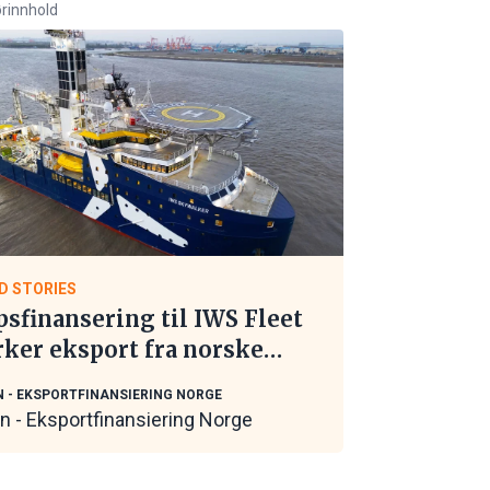
rinnhold
D STORIES
psfinansering til IWS Fleet
rker eksport fra norske
itime leverandører
N - EKSPORTFINANSIERING NORGE
in - Eksportfinansiering Norge