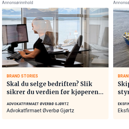
Annonsørinnhold
Annonsø
BRAND STORIES
BRAN
Skal du selge bedriften? Slik
Ski
sikrer du verdien før kjøperen
sty
tar kontakt
mar
ADVOKATFIRMAET ØVERBØ GJØRTZ
EKSFI
Advokatfirmaet Øverbø Gjørtz
Eksf