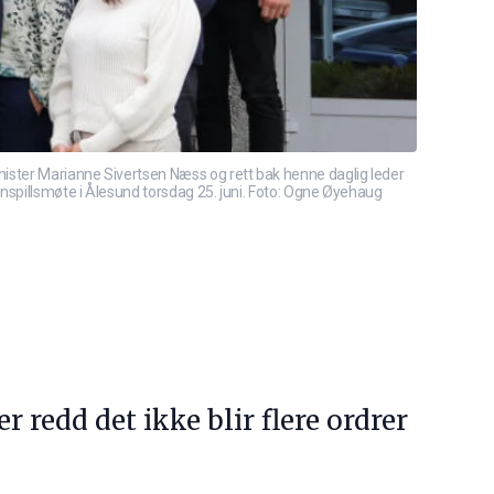
nister Marianne Sivertsen Næss og rett bak henne daglig leder
nnspillsmøte i Ålesund torsdag 25. juni. Foto: Ogne Øyehaug
 redd det ikke blir flere ordrer