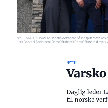
NYTT MØTE KOMMER: Dagens deltagere på innspillsmøte om regjeri
Lars Conradi Andersen i Rem Offshore i Rem Offshore (i mørk ves
NYTT
Varsko 
Daglig leder L
til norske verf