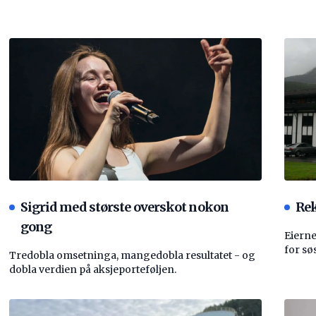
Sigrid med største overskot nokon
Rek
gong
Eierne
for sø
Tredobla omsetninga, mangedobla resultatet - og
dobla verdien på aksjeporteføljen.