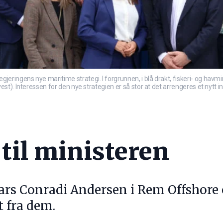
ngens nye maritime strategi. I forgrunnen, i blå drakt, fiskeri- og havmi
t). Interessen for den nye strategien er så stor at det arrengeres et nytt i
til ministeren
ars Conradi Andersen i Rem Offshore er
t fra dem.