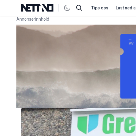
Tips oss
Last ned 
Annonsørinnhold
Link for annonse