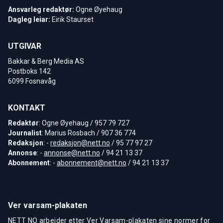
Ansvarleg redaktør:
Ogne Øyehaug
Dagleg leiar:
Eirik Staurset
UTGIVAR
Bakkar & Berg Media AS
Postboks 142
6099 Fosnavåg
KONTAKT
Redaktør
: Ogne Øyehaug / 957 79 727
Journalist
: Marius Rosbach / 907 36 774
Redaksjon
: -
redaksjon@nett.no
/ 95 77 97 27
Annonse
: -
annonse@nett.no
/ 94 21 13 37
Abonnement
: -
abonnement@nett.no
/ 94 21 13 37
Ver varsam-plakaten
NETT NO arbeider etter Ver Varsam-plakaten sine normer for