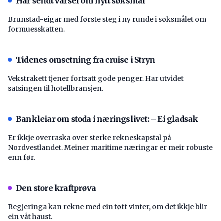
Har sendt varsel om nytt søksmål
Brunstad-eigar med første steg i ny runde i søksmålet om
formuesskatten.
Tidenes omsetning fra cruise i Stryn
Vekstrakett tjener fortsatt gode penger. Har utvidet
satsingen til hotellbransjen.
Bankleiar om stoda i næringslivet: – Ei gladsak
Er ikkje overraska over sterke rekneskapstal på
Nordvestlandet. Meiner maritime næringar er meir robuste
enn før.
Den store kraftprøva
Regjeringa kan rekne med ein tøff vinter, om det ikkje blir
ein våt haust.