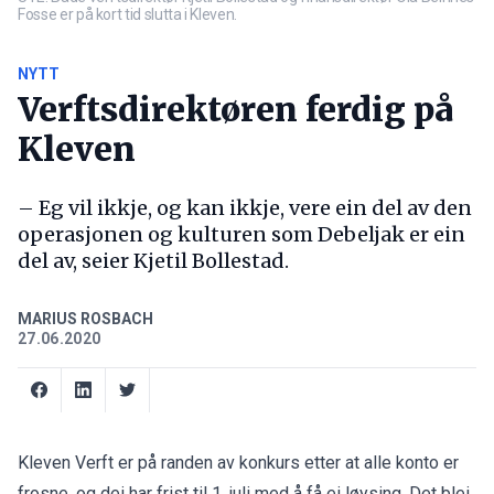
Fosse er på kort tid slutta i Kleven.
NYTT
Verftsdirektøren ferdig på
Kleven
– Eg vil ikkje, og kan ikkje, vere ein del av den
operasjonen og kulturen som Debeljak er ein
del av, seier Kjetil Bollestad.
MARIUS ROSBACH
27.06.2020
Kleven Verft
er på randen av konkurs
etter at alle konto er
frosne, og dei har frist til 1. juli med å få ei løysing. Det blei