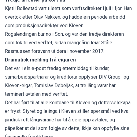
Kjetil Bollestad vart tilsett som verftsdirektør i juli i fjor. Han
overtok etter Olav Nakken, og hadde ein periode arbeidd
som produksjonsdirektør ved Kleven.
Rogalendingen bur no i Son, og var den tredje direktøren
som tok til ved verftet, sidan mangeårig leiar Ståle
Rasmussen forsvann ut døra i november 2017.
Dramatisk melding frå eigaren
Det var i ein e-post fredag ettermiddag til kundar,
samarbeidspartnarar og kreditorar opplyser DIV Group- og
Kleven-eigar, Tomislav Debeljak, at tre långivarar har
terminert avtalen med verftet.
Det har ført til at alle kontoane til Kleven og dotterselskapa
er fryst. Styret og leiinga i Kleven stiller spørsmål ved kva
juridisk rett långivarane har til å seie opp avtalen, og
påpeiker at dei som følgje av dette, ikkje kan oppfylle sine
finansielle forpliktingar.