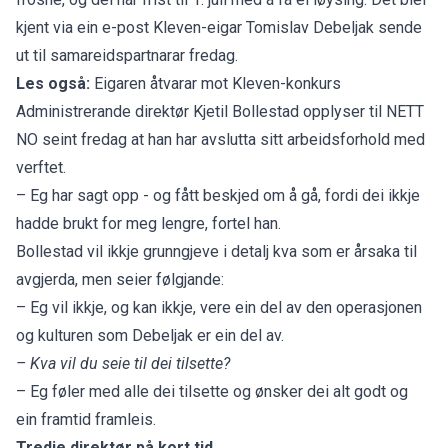
kjent via ein e-post Kleven-eigar Tomislav Debeljak sende
ut til samareidspartnarar fredag.
Les også:
Eigaren åtvarar mot Kleven-konkurs
Administrerande direktør Kjetil Bollestad opplyser til NETT
NO seint fredag at han har avslutta sitt arbeidsforhold med
verftet.
– Eg har sagt opp - og fått beskjed om å gå, fordi dei ikkje
hadde brukt for meg lengre, fortel han.
Bollestad vil ikkje grunngjeve i detalj kva som er årsaka til
avgjerda, men seier følgjande:
– Eg vil ikkje, og kan ikkje, vere ein del av den operasjonen
og kulturen som Debeljak er ein del av.
– Kva vil du seie til dei tilsette?
– Eg føler med alle dei tilsette og ønsker dei alt godt og
ein framtid framleis.
Tredje direktør på kort tid