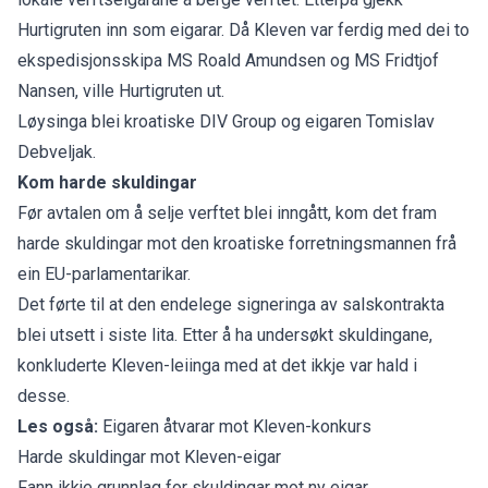
Hurtigruten inn som eigarar. Då Kleven var ferdig med dei to
ekspedisjonsskipa MS Roald Amundsen og MS Fridtjof
Nansen, ville Hurtigruten ut.
Løysinga blei kroatiske DIV Group og eigaren Tomislav
Debveljak.
Kom harde skuldingar
Før avtalen om å selje verftet blei inngått, kom det fram
harde skuldingar mot den kroatiske forretningsmannen frå
ein EU-parlamentarikar.
Det førte til at den endelege signeringa av salskontrakta
blei utsett i siste lita. Etter å ha undersøkt skuldingane,
konkluderte Kleven-leiinga med at det ikkje var hald i
desse.
Les også:
Eigaren åtvarar mot Kleven-konkurs
Harde skuldingar mot Kleven-eigar
Fann ikkje grunnlag for skuldingar mot ny eigar