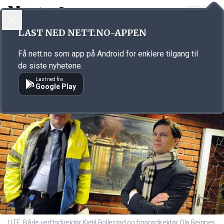
LOGG INN
MENY
Annonsørinnhold
LAST NED NETT.NO-APPEN
Link for annonse
Få nett.no som app på Android for enklere tilgang til
de siste nyhetene.
Last ned fra
Google Play
UTE: Både verftsdirektør Kjetil Bollestad og finansdirektør Ola Beinnes