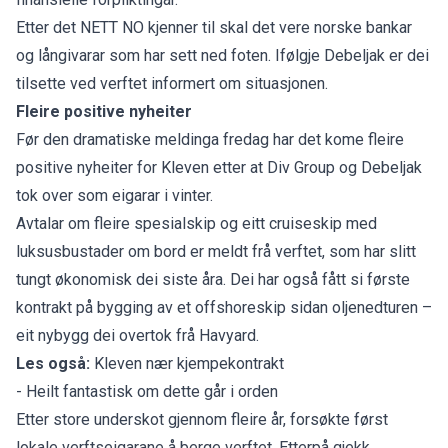
Etter det NETT NO kjenner til skal det vere norske bankar
og långivarar som har sett ned foten. Ifølgje Debeljak er dei
tilsette ved verftet informert om situasjonen.
Fleire positive nyheiter
Før den dramatiske meldinga fredag har det kome fleire
positive nyheiter for Kleven etter at Div Group og Debeljak
tok over som eigarar i vinter.
Avtalar om fleire spesialskip og eitt cruiseskip med
luksusbustader om bord er meldt frå verftet, som har slitt
tungt økonomisk dei siste åra. Dei har også fått si første
kontrakt på bygging av et offshoreskip sidan oljenedturen –
eit nybygg dei overtok frå Havyard.
Les også:
Kleven nær kjempekontrakt
- Heilt fantastisk om dette går i orden
Etter store underskot gjennom fleire år, forsøkte først
lokale verftseigarane å berge verftet. Etterpå gjekk