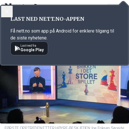
LOGG INN
MENY
Annonsørinnhold
LAST NED NETT.NO-APPEN
Link for annonse
Få nett.no som app på Android for enklere tilgang til
de siste nyhetene.
Last ned fra
Google Play
FØRSTE OPPTREDEN ETTER HØYRE-BESKJEDEN: Ine Eriksen Søreide