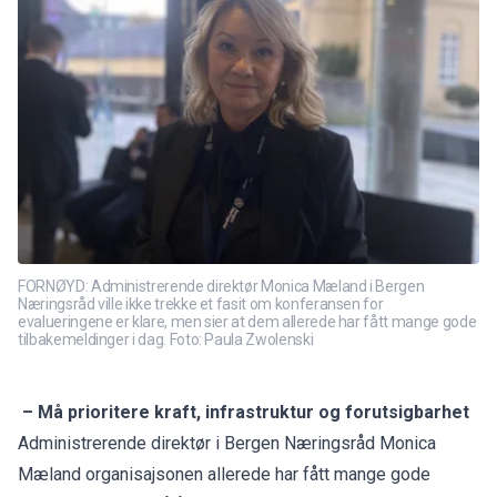
FORNØYD: Administrerende direktør Monica Mæland i Bergen
Næringsråd ville ikke trekke et fasit om konferansen for
evalueringene er klare, men sier at dem allerede har fått mange gode
tilbakemeldinger i dag. Foto: Paula Zwolenski
– Må prioritere kraft, infrastruktur og forutsigbarhet
Administrerende direktør i Bergen Næringsråd Monica
Mæland organisajsonen allerede har fått mange gode