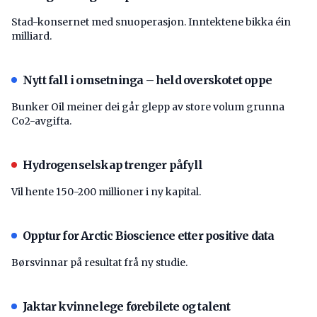
Stad-konsernet med snuoperasjon. Inntektene bikka éin
milliard.
Nytt fall i omsetninga – held overskotet oppe
Bunker Oil meiner dei går glepp av store volum grunna
Co2-avgifta.
Hydrogenselskap trenger påfyll
Vil hente 150-200 millioner i ny kapital.
Opptur for Arctic Bioscience etter positive data
Børsvinnar på resultat frå ny studie.
Jaktar kvinnelege førebilete og talent