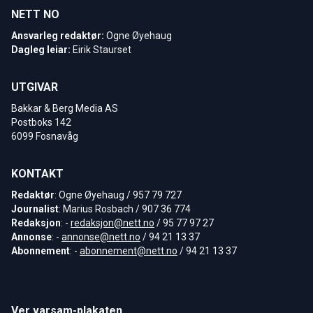
NETT NO
Ansvarleg redaktør:
Ogne Øyehaug
Dagleg leiar:
Eirik Staurset
UTGIVAR
Bakkar & Berg Media AS
Postboks 142
6099 Fosnavåg
KONTAKT
Redaktør
: Ogne Øyehaug / 957 79 727
Journalist
: Marius Rosbach / 907 36 774
Redaksjon
: -
redaksjon@nett.no
/ 95 77 97 27
Annonse
: -
annonse@nett.no
/ 94 21 13 37
Abonnement
: -
abonnement@nett.no
/ 94 21 13 37
Ver varsam-plakaten