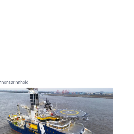
nnonsørinnhold