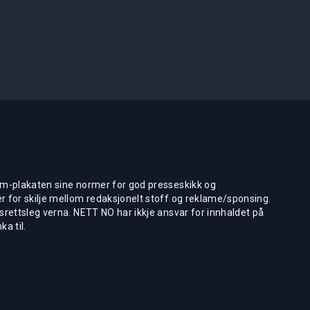
m-plakaten sine normer for god presseskikk og
 for skilje mellom redaksjonelt stoff og reklame/sponsing.
rettsleg verna. NETT NO har ikkje ansvar for innhaldet på
ka til.