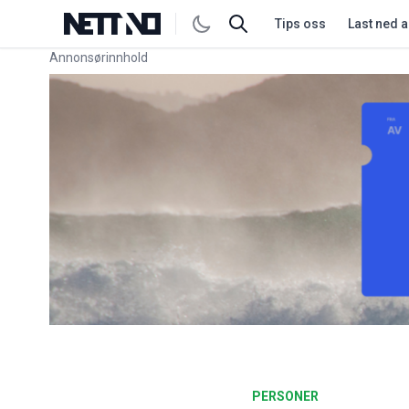
Tips oss
Last ned 
Annonsørinnhold
Link for annonse
PERSONER