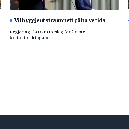
Vil byggje ut straumnett på halve tida
Regjeringa la fram forslag for å møte
kraftutfordringane.