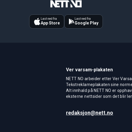
Last ned fra
Last ned fra
App Store
Google Play
Ver varsam-plakaten
NETT NO arbeider etter Ver Varsa
Tekstreklameplakaten sine normer
Alt innhald på NETT NO er opphavs
eksterne nettsider som det blir len
redaksjon@nett.no