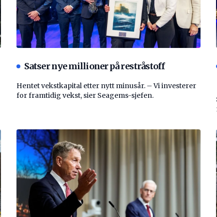
Satser nye millioner på restråstoff
Hentet vekstkapital etter nytt minusår. – Vi investerer
for framtidig vekst, sier Seagems-sjefen.