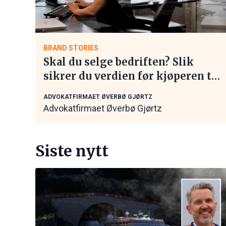
BRAND STORIES
Skal du selge bedriften? Slik
sikrer du verdien før kjøperen tar
kontakt
ADVOKATFIRMAET ØVERBØ GJØRTZ
Advokatfirmaet Øverbø Gjørtz
Siste nytt