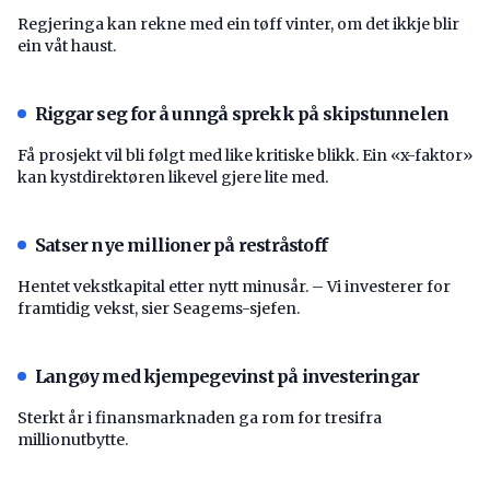
Regjeringa kan rekne med ein tøff vinter, om det ikkje blir
ein våt haust.
Riggar seg for å unngå sprekk på skipstunnelen
Få prosjekt vil bli følgt med like kritiske blikk. Ein «x-faktor»
kan kystdirektøren likevel gjere lite med.
Satser nye millioner på restråstoff
Hentet vekstkapital etter nytt minusår. – Vi investerer for
framtidig vekst, sier Seagems-sjefen.
Langøy med kjempegevinst på investeringar
Sterkt år i finansmarknaden ga rom for tresifra
millionutbytte.