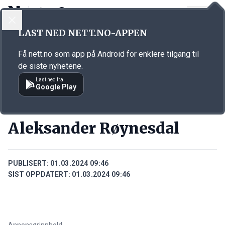
LOGG INN
MENY
Annonsørinnhold
LAST NED NETT.NO-APPEN
Link for annonse
Få nett.no som app på Android for enklere tilgang til
de siste nyhetene.
Last ned fra
Google Play
PERSONER
Aleksander Røynesdal
PUBLISERT:
01.03.2024 09:46
SIST OPPDATERT:
01.03.2024 09:46
Annonsørinnhold