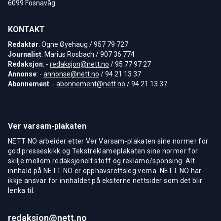
6099 Fosnavåg
KONTAKT
Redaktør
: Ogne Øyehaug / 957 79 727
Journalist
: Marius Rosbach / 907 36 774
Redaksjon
: -
redaksjon@nett.no
/ 95 77 97 27
Annonse
: -
annonse@nett.no
/ 94 21 13 37
Abonnement
: -
abonnement@nett.no
/ 94 21 13 37
Ver varsam-plakaten
NETT NO arbeider etter Ver Varsam-plakaten sine normer for
god presseskikk og Tekstreklameplakaten sine normer for
skilje mellom redaksjonelt stoff og reklame/sponsing. Alt
innhald på NETT NO er opphavsrettsleg verna. NETT NO har
ikkje ansvar for innhaldet på eksterne nettsider som det blir
lenka til.
redaksjon@nett.no