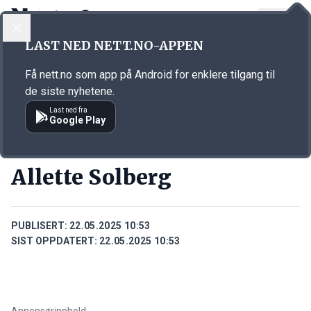
LOGG INN
MENY
Annonsørinnhold
LAST NED NETT.NO-APPEN
Link for annonse
Få nett.no som app på Android for enklere tilgang til
de siste nyhetene.
Last ned fra
Google Play
PERSONER
Allette Solberg
PUBLISERT:
22.05.2025 10:53
SIST OPPDATERT:
22.05.2025 10:53
Annonsørinnhold