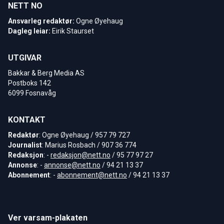
NETT NO
Ansvarleg redaktør:
Ogne Øyehaug
Dagleg leiar:
Eirik Staurset
UTGIVAR
Bakkar & Berg Media AS
Postboks 142
6099 Fosnavåg
KONTAKT
Redaktør
: Ogne Øyehaug / 957 79 727
Journalist
: Marius Rosbach / 907 36 774
Redaksjon
: -
redaksjon@nett.no
/ 95 77 97 27
Annonse
: -
annonse@nett.no
/ 94 21 13 37
Abonnement
: -
abonnement@nett.no
/ 94 21 13 37
Ver varsam-plakaten