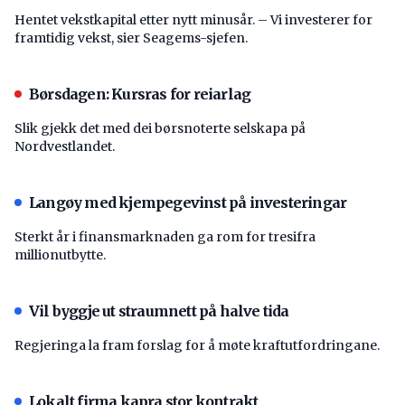
Hentet vekstkapital etter nytt minusår. – Vi investerer for
framtidig vekst, sier Seagems-sjefen.
Børsdagen: Kursras for reiarlag
Slik gjekk det med dei børsnoterte selskapa på
Nordvestlandet.
Langøy med kjempegevinst på investeringar
Sterkt år i finansmarknaden ga rom for tresifra
millionutbytte.
Vil byggje ut straumnett på halve tida
Regjeringa la fram forslag for å møte kraftutfordringane.
Lokalt firma kapra stor kontrakt