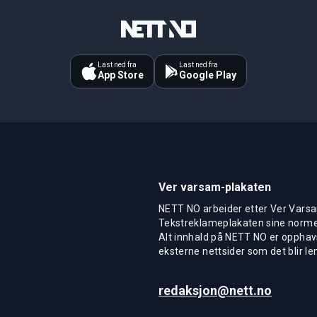
Last ned fra
Last ned fra
App Store
Google Play
Ver varsam-plakaten
NETT NO arbeider etter Ver Varsa
Tekstreklameplakaten sine normer
Alt innhald på NETT NO er opphavs
eksterne nettsider som det blir len
redaksjon@nett.no