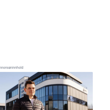
nnonsørinnhold