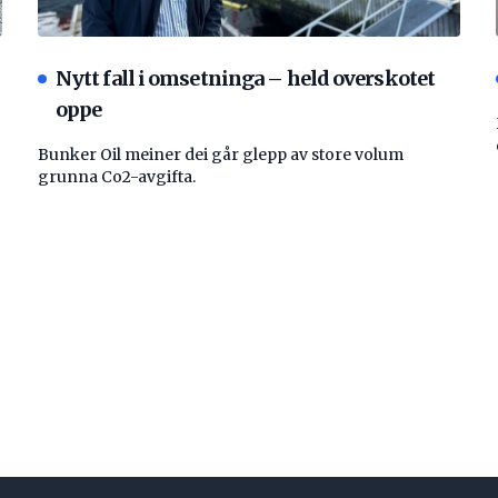
Nytt fall i omsetninga – held overskotet
oppe
Bunker Oil meiner dei går glepp av store volum
grunna Co2-avgifta.