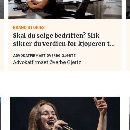
BRAND STORIES
Skal du selge bedriften? Slik
sikrer du verdien før kjøperen tar
kontakt
ADVOKATFIRMAET ØVERBØ GJØRTZ
Advokatfirmaet Øverbø Gjørtz