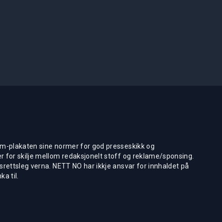
m-plakaten sine normer for god presseskikk og
 for skilje mellom redaksjonelt stoff og reklame/sponsing.
rettsleg verna. NETT NO har ikkje ansvar for innhaldet på
ka til.