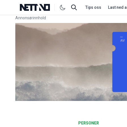
Tips oss
Last ned 
Annonsørinnhold
Link for annonse
PERSONER