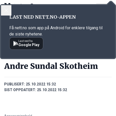
LOGG INN
MENY
Annonsørinnhold
LAST NED NETT.NO-APPEN
Link for annonse
Få nett.no som app på Android for enklere tilgang til
de siste nyhetene.
Last ned fra
Google Play
PERSONER
Andre Sundal Skotheim
PUBLISERT:
25.10.2022 15:32
SIST OPPDATERT:
25.10.2022 15:32
Annonsørinnhold