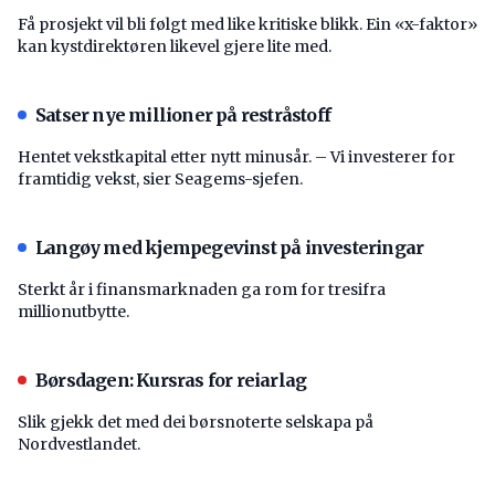
Få prosjekt vil bli følgt med like kritiske blikk. Ein «x-faktor»
kan kystdirektøren likevel gjere lite med.
Satser nye millioner på restråstoff
Hentet vekstkapital etter nytt minusår. – Vi investerer for
framtidig vekst, sier Seagems-sjefen.
Langøy med kjempegevinst på investeringar
Sterkt år i finansmarknaden ga rom for tresifra
millionutbytte.
Børsdagen: Kursras for reiarlag
Slik gjekk det med dei børsnoterte selskapa på
Nordvestlandet.