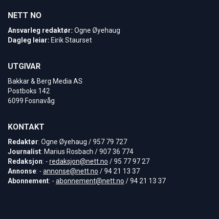
NETT NO
Ansvarleg redaktør:
Ogne Øyehaug
Dagleg leiar:
Eirik Staurset
UTGIVAR
Bakkar & Berg Media AS
Postboks 142
6099 Fosnavåg
KONTAKT
Redaktør
: Ogne Øyehaug / 957 79 727
Journalist
: Marius Rosbach / 907 36 774
Redaksjon
: -
redaksjon@nett.no
/ 95 77 97 27
Annonse
: -
annonse@nett.no
/ 94 21 13 37
Abonnement
: -
abonnement@nett.no
/ 94 21 13 37