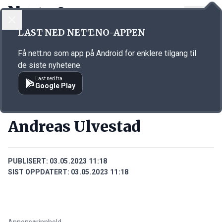
LOGG INN
MENY
Annonsørinnhold
LAST NED NETT.NO-APPEN
Link for annonse
Få nett.no som app på Android for enklere tilgang til
de siste nyhetene.
Last ned fra
Google Play
PERSONER
Andreas Ulvestad
PUBLISERT:
03.05.2023 11:18
SIST OPPDATERT:
03.05.2023 11:18
Annonsørinnhold