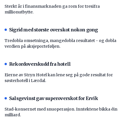
Sterkt år i finansmarknaden ga rom for tresifra
millionutbytte.
Sigrid med største overskot nokon gong
Tredobla omsetninga, mangedobla resultatet - og dobla
verdien på aksjeporteføljen.
Rekordoverskudd fra hotell
Eierne av Stryn Hotel kan lene seg på gode resultat for
søsterhotell i Lærdal.
Salsgevinst gav superoverskot for Ervik
Stad-konsernet med snuoperasjon. Inntektene bikka éin
milliard.