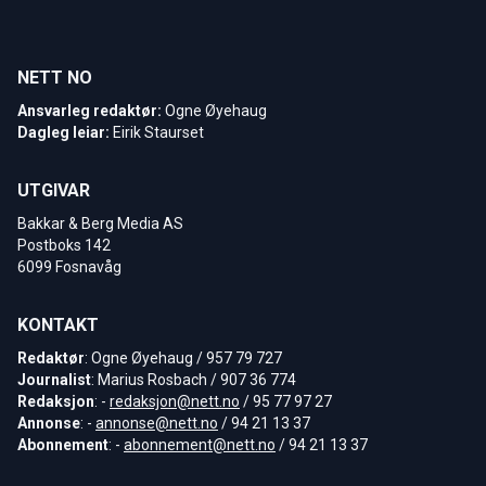
NETT NO
Ansvarleg redaktør:
Ogne Øyehaug
Dagleg leiar:
Eirik Staurset
UTGIVAR
Bakkar & Berg Media AS
Postboks 142
6099 Fosnavåg
KONTAKT
Redaktør
: Ogne Øyehaug / 957 79 727
Journalist
: Marius Rosbach / 907 36 774
Redaksjon
: -
redaksjon@nett.no
/ 95 77 97 27
Annonse
: -
annonse@nett.no
/ 94 21 13 37
Abonnement
: -
abonnement@nett.no
/ 94 21 13 37