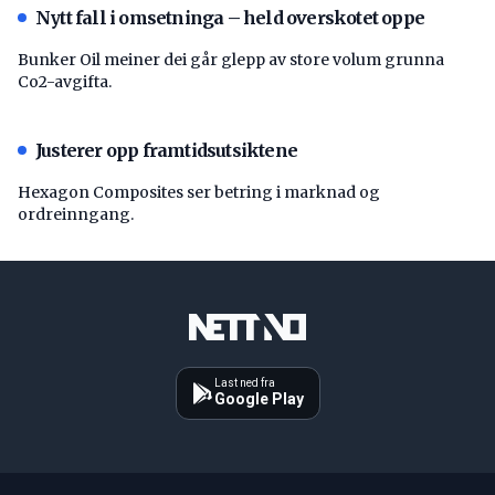
Nytt fall i omsetninga – held overskotet oppe
Bunker Oil meiner dei går glepp av store volum grunna
Co2-avgifta.
Justerer opp framtidsutsiktene
Hexagon Composites ser betring i marknad og
ordreinngang.
Last ned fra
Google Play