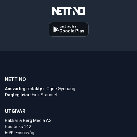
Last ned fra
Google Play
NETT NO
Ansvarleg redaktør:
Ogne Øyehaug
Dagleg leiar:
Eirik Staurset
UTGIVAR
Bakkar & Berg Media AS
Postboks 142
6099 Fosnavåg