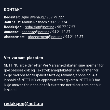
KONTAKT
Redaktør
: Ogne Øyehaug / 957 79 727
Journalist
: Marius Rosbach / 907 36 774
Redaksjon
: -
redaksjon@nett.no
/ 95 77 97 27
Annonse
: -
annonse@nett.no
/ 94 21 13 37
Abonnement
: -
abonnement@nett.no
/ 94 21 13 37
Ver varsam-plakaten
NETT NO arbeider etter Ver Varsam-plakaten sine normer for
god presseskikk og Tekstreklameplakaten sine normer for
skilje mellom redaksjonelt stoff og reklame/sponsing. Alt
innhald på NETT NO er opphavsrettsleg verna. NETT NO har
ikkje ansvar for innhaldet på eksterne nettsider som det blir
lenka til.
redaksjon@nett.no