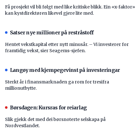
Få prosjekt vil bli følgt med like kritiske blikk. Ein «x-faktor»
kan kystdirektøren likevel gjere lite med.
Satser nye millioner på restråstoff
Hentet vekstkapital etter nytt minusår. – Vi investerer for
framtidig vekst, sier Seagems-sjefen.
Langøy med kjempegevinst på investeringar
Sterkt år i finansmarknaden ga rom for tresifra
millionutbytte.
Børsdagen: Kursras for reiarlag
Slik gjekk det med dei børsnoterte selskapa på
Nordvestlandet.