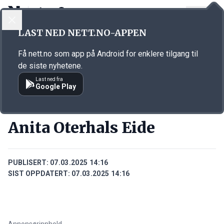
LOGG INN
MENY
Annonsørinnhold
LAST NED NETT.NO-APPEN
Link for annonse
Få nett.no som app på Android for enklere tilgang til
de siste nyhetene.
Last ned fra
Google Play
PERSONER
Anita Oterhals Eide
PUBLISERT:
07.03.2025 14:16
SIST OPPDATERT:
07.03.2025 14:16
Annonsørinnhold