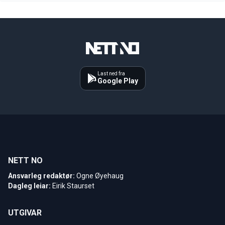
Last ned fra
Google Play
NETT NO
Ansvarleg redaktør:
Ogne Øyehaug
Dagleg leiar:
Eirik Staurset
UTGIVAR