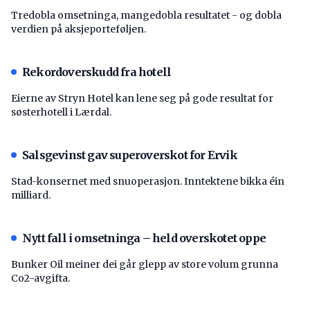
Tredobla omsetninga, mangedobla resultatet - og dobla
verdien på aksjeporteføljen.
Rekordoverskudd fra hotell
Eierne av Stryn Hotel kan lene seg på gode resultat for
søsterhotell i Lærdal.
Salsgevinst gav superoverskot for Ervik
Stad-konsernet med snuoperasjon. Inntektene bikka éin
milliard.
Nytt fall i omsetninga – held overskotet oppe
Bunker Oil meiner dei går glepp av store volum grunna
Co2-avgifta.