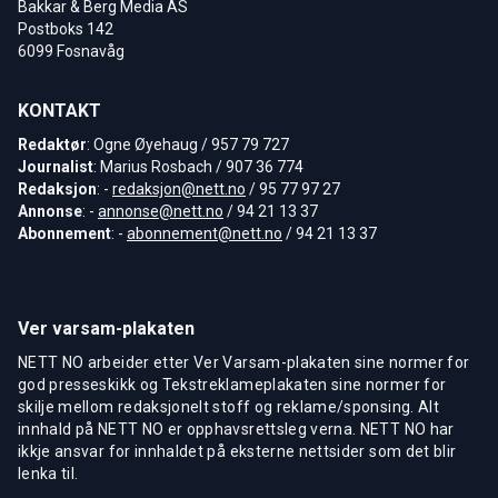
Bakkar & Berg Media AS
Postboks 142
6099 Fosnavåg
KONTAKT
Redaktør
: Ogne Øyehaug / 957 79 727
Journalist
: Marius Rosbach / 907 36 774
Redaksjon
: -
redaksjon@nett.no
/ 95 77 97 27
Annonse
: -
annonse@nett.no
/ 94 21 13 37
Abonnement
: -
abonnement@nett.no
/ 94 21 13 37
Ver varsam-plakaten
NETT NO arbeider etter Ver Varsam-plakaten sine normer for
god presseskikk og Tekstreklameplakaten sine normer for
skilje mellom redaksjonelt stoff og reklame/sponsing. Alt
innhald på NETT NO er opphavsrettsleg verna. NETT NO har
ikkje ansvar for innhaldet på eksterne nettsider som det blir
lenka til.