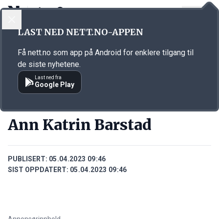
LOGG INN
MENY
Annonsørinnhold
LAST NED NETT.NO-APPEN
Link for annonse
Få nett.no som app på Android for enklere tilgang til
de siste nyhetene.
Last ned fra
Google Play
PERSONER
Ann Katrin Barstad
PUBLISERT:
05.04.2023 09:46
SIST OPPDATERT:
05.04.2023 09:46
Annonsørinnhold