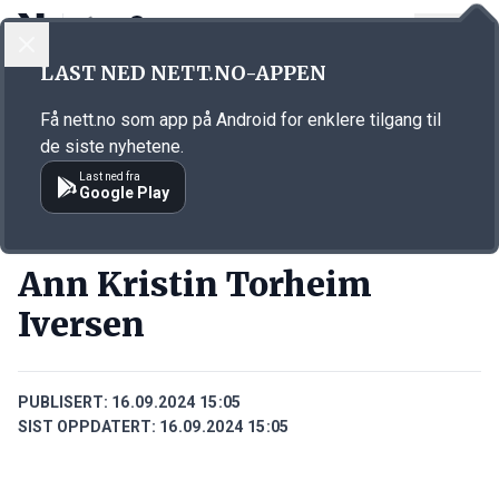
LOGG INN
MENY
Annonsørinnhold
LAST NED NETT.NO-APPEN
Link for annonse
Få nett.no som app på Android for enklere tilgang til
de siste nyhetene.
Last ned fra
Google Play
PERSONER
Ann Kristin Torheim
Iversen
PUBLISERT:
16.09.2024 15:05
SIST OPPDATERT:
16.09.2024 15:05