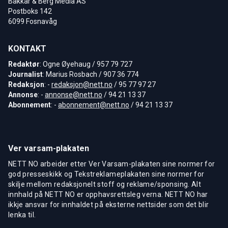
Bakkar & Berg Media AS
Postboks 142
6099 Fosnavåg
KONTAKT
Redaktør
: Ogne Øyehaug / 957 79 727
Journalist
: Marius Rosbach / 907 36 774
Redaksjon
: -
redaksjon@nett.no
/ 95 77 97 27
Annonse
: -
annonse@nett.no
/ 94 21 13 37
Abonnement
: -
abonnement@nett.no
/ 94 21 13 37
Ver varsam-plakaten
NETT NO arbeider etter Ver Varsam-plakaten sine normer for
god presseskikk og Tekstreklameplakaten sine normer for
skilje mellom redaksjonelt stoff og reklame/sponsing. Alt
innhald på NETT NO er opphavsrettsleg verna. NETT NO har
ikkje ansvar for innhaldet på eksterne nettsider som det blir
lenka til.