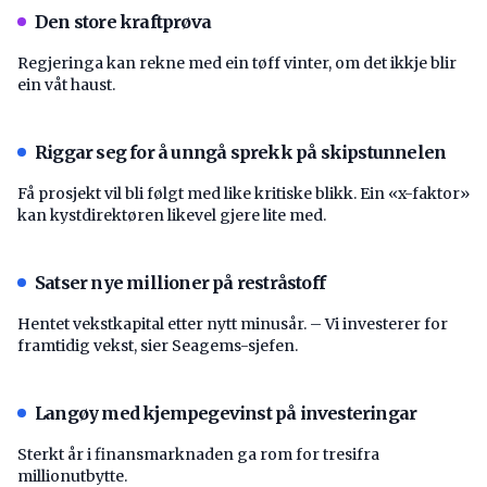
Den store kraftprøva
Regjeringa kan rekne med ein tøff vinter, om det ikkje blir
ein våt haust.
Riggar seg for å unngå sprekk på skipstunnelen
Få prosjekt vil bli følgt med like kritiske blikk. Ein «x-faktor»
kan kystdirektøren likevel gjere lite med.
Satser nye millioner på restråstoff
Hentet vekstkapital etter nytt minusår. – Vi investerer for
framtidig vekst, sier Seagems-sjefen.
Langøy med kjempegevinst på investeringar
Sterkt år i finansmarknaden ga rom for tresifra
millionutbytte.