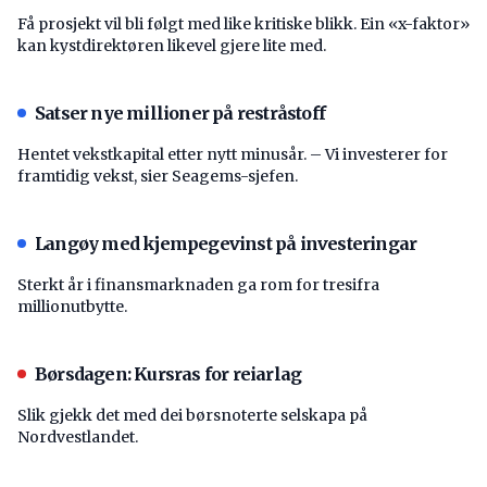
Få prosjekt vil bli følgt med like kritiske blikk. Ein «x-faktor»
kan kystdirektøren likevel gjere lite med.
Satser nye millioner på restråstoff
Hentet vekstkapital etter nytt minusår. – Vi investerer for
framtidig vekst, sier Seagems-sjefen.
Langøy med kjempegevinst på investeringar
Sterkt år i finansmarknaden ga rom for tresifra
millionutbytte.
Børsdagen: Kursras for reiarlag
Slik gjekk det med dei børsnoterte selskapa på
Nordvestlandet.