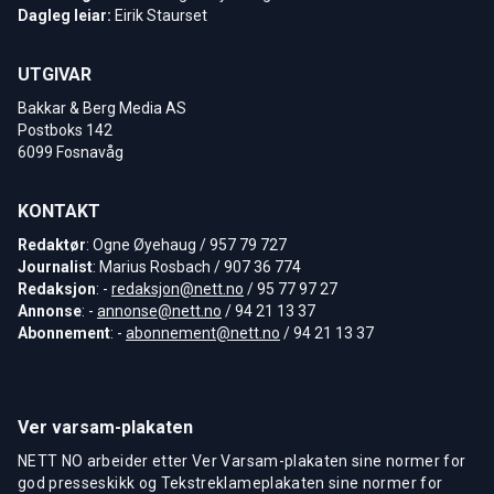
Dagleg leiar:
Eirik Staurset
UTGIVAR
Bakkar & Berg Media AS
Postboks 142
6099 Fosnavåg
KONTAKT
Redaktør
: Ogne Øyehaug / 957 79 727
Journalist
: Marius Rosbach / 907 36 774
Redaksjon
: -
redaksjon@nett.no
/ 95 77 97 27
Annonse
: -
annonse@nett.no
/ 94 21 13 37
Abonnement
: -
abonnement@nett.no
/ 94 21 13 37
Ver varsam-plakaten
NETT NO arbeider etter Ver Varsam-plakaten sine normer for
god presseskikk og Tekstreklameplakaten sine normer for