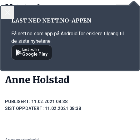
LOGG INN
MENY
Annonsørinnhold
LAST NED NETT.NO-APPEN
Link for annonse
Få nett.no som app på Android for enklere tilgang til
de siste nyhetene.
Last ned fra
Google Play
PERSONER
Anne Holstad
PUBLISERT:
11.02.2021 08:38
SIST OPPDATERT:
11.02.2021 08:38
Annonsørinnhold