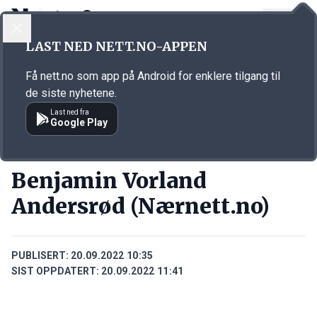
LOGG INN
MENY
Annonsørinnhold
LAST NED NETT.NO-APPEN
Link for annonse
Få nett.no som app på Android for enklere tilgang til
de siste nyhetene.
Last ned fra
Google Play
PERSONER
Benjamin Vorland
Andersrød (Nærnett.no)
PUBLISERT:
20.09.2022 10:35
SIST OPPDATERT:
20.09.2022 11:41