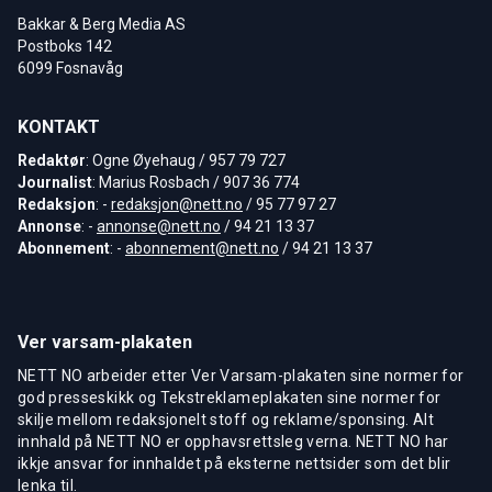
Bakkar & Berg Media AS
Postboks 142
6099 Fosnavåg
KONTAKT
Redaktør
: Ogne Øyehaug / 957 79 727
Journalist
: Marius Rosbach / 907 36 774
Redaksjon
: -
redaksjon@nett.no
/ 95 77 97 27
Annonse
: -
annonse@nett.no
/ 94 21 13 37
Abonnement
: -
abonnement@nett.no
/ 94 21 13 37
Ver varsam-plakaten
NETT NO arbeider etter Ver Varsam-plakaten sine normer for
god presseskikk og Tekstreklameplakaten sine normer for
skilje mellom redaksjonelt stoff og reklame/sponsing. Alt
innhald på NETT NO er opphavsrettsleg verna. NETT NO har
ikkje ansvar for innhaldet på eksterne nettsider som det blir
lenka til.