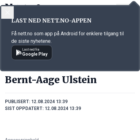
LOGG INN
MENY
Annonsørinnhold
LAST NED NETT.NO-APPEN
Link for annonse
Få nett.no som app på Android for enklere tilgang til
de siste nyhetene.
Last ned fra
Google Play
PERSONER
Bernt-Aage Ulstein
PUBLISERT:
12.08.2024 13:39
SIST OPPDATERT:
12.08.2024 13:39
Annonsørinnhold