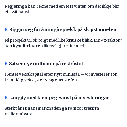
Regjeringa kan rekne med ein tøff vinter, om det ikkje blir
ein våt haust.
Riggar seg for å unngå sprekk på skipstunnelen
Få prosjekt vil bli følgt med like kritiske blikk. Ein «x-faktor»
kan kystdirektøren likevel gjere lite med.
Satser nye millioner på restråstoff
Hentet vekstkapital etter nytt minusår. – Vi investerer for
framtidig vekst, sier Seagems-sjefen.
Langøy med kjempegevinst på investeringar
Sterkt år i finansmarknaden ga rom for tresifra
millionutbytte.