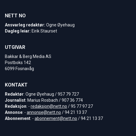
NETT NO
Ansvarleg redaktør:
Ogne Øyehaug
Dagleg leiar:
Eirik Staurset
UTGIVAR
Bakkar & Berg Media AS
Postboks 142
6099 Fosnavåg
KONTAKT
Redaktør
: Ogne Øyehaug / 957 79 727
Journalist
: Marius Rosbach / 907 36 774
Redaksjon
: -
redaksjon@nett.no
/ 95 77 97 27
Annonse
: -
annonse@nett.no
/ 94 21 13 37
Abonnement
: -
abonnement@nett.no
/ 94 21 13 37