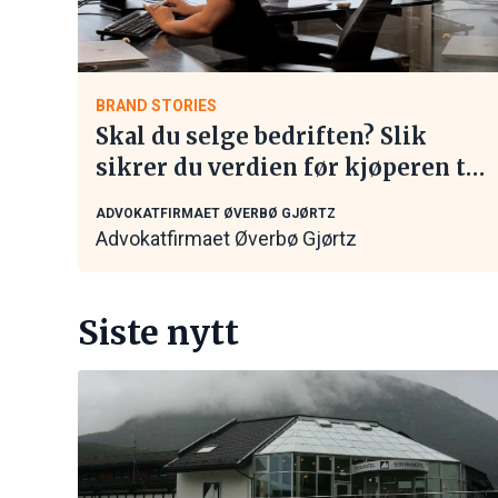
BRAND STORIES
Skal du selge bedriften? Slik
sikrer du verdien før kjøperen tar
kontakt
ADVOKATFIRMAET ØVERBØ GJØRTZ
Advokatfirmaet Øverbø Gjørtz
Siste nytt