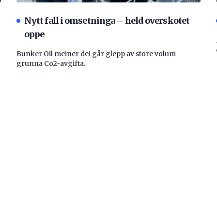
Nytt fall i omsetninga – held overskotet
oppe
Bunker Oil meiner dei går glepp av store volum
grunna Co2-avgifta.