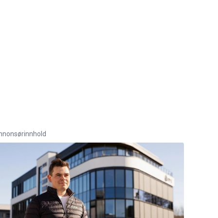
nnonsørinnhold