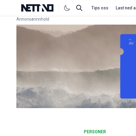
Tips oss
Last ned 
Annonsørinnhold
Link for annonse
PERSONER