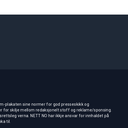
m-plakaten sine normer for god presseskikk og
 for skilje mellom redaksjonelt stoff og reklame/sponsing.
rettsleg verna. NETT NO har ikkje ansvar for innhaldet på
ka til.