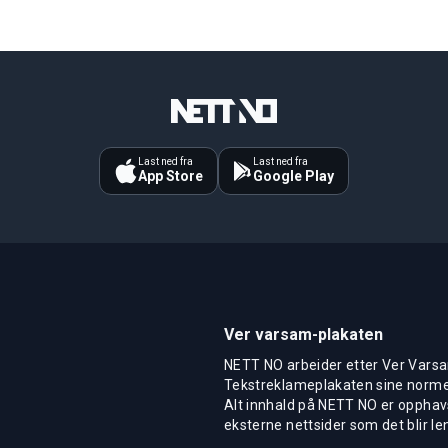
Last ned fra
Last ned fra
App Store
Google Play
Ver varsam-plakaten
NETT NO arbeider etter Ver Varsa
Tekstreklameplakaten sine normer
Alt innhald på NETT NO er opphavs
eksterne nettsider som det blir len