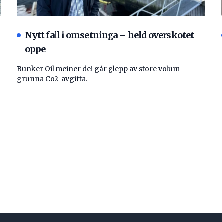
Nytt fall i omsetninga – held overskotet
oppe
Bunker Oil meiner dei går glepp av store volum
grunna Co2-avgifta.