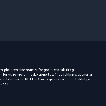
m-plakaten sine normer for god presseskikk og
 for skilje mellom redaksjonelt stoff og reklame/sponsing.
rettsleg verna. NETT NO har ikkje ansvar for innhaldet på
ka til.