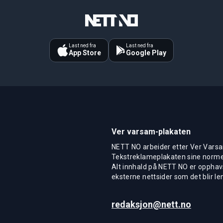
Last ned fra
Last ned fra
App Store
Google Play
Ver varsam-plakaten
NETT NO arbeider etter Ver Varsa
Tekstreklameplakaten sine normer
Alt innhald på NETT NO er opphavs
eksterne nettsider som det blir len
redaksjon@nett.no