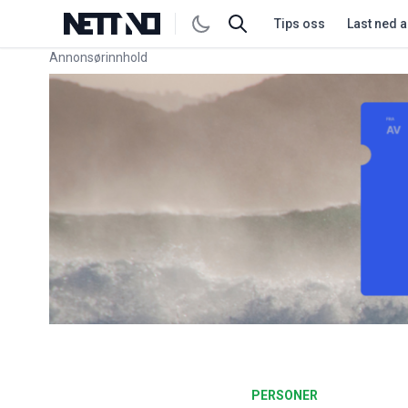
Tips oss
Last ned 
Annonsørinnhold
Link for annonse
PERSONER