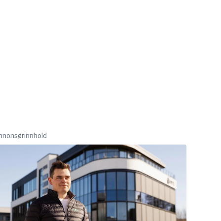
nnonsørinnhold