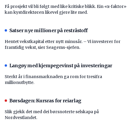
Få prosjekt vil bli følgt med like kritiske blikk. Ein «x-faktor»
kan kystdirektøren likevel gjere lite med.
Satser nye millioner på restråstoff
Hentet vekstkapital etter nytt minusår. – Vi investerer for
framtidig vekst, sier Seagems-sjefen.
Langøy med kjempegevinst på investeringar
Sterkt år i finansmarknaden ga rom for tresifra
millionutbytte.
Børsdagen: Kursras for reiarlag
Slik gjekk det med dei børsnoterte selskapa på
Nordvestlandet.