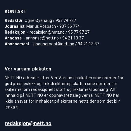
KONTAKT
Redaktør
: Ogne Øyehaug / 957 79 727
Journalist
: Marius Rosbach / 907 36 774
Redaksjon
: -
redaksjon@nett.no
/ 95 77 97 27
Annonse
: -
annonse@nett.no
/ 94 21 13 37
Abonnement
: -
abonnement@nett.no
/ 94 21 13 37
Ver varsam-plakaten
NETT NO arbeider etter Ver Varsam-plakaten sine normer for
god presseskikk og Tekstreklameplakaten sine normer for
skilje mellom redaksjonelt stoff og reklame/sponsing. Alt
innhald på NETT NO er opphavsrettsleg verna. NETT NO har
ikkje ansvar for innhaldet på eksterne nettsider som det blir
lenka til.
redaksjon@nett.no