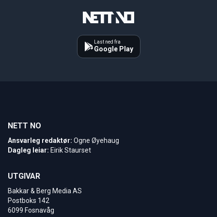
Last ned fra
Google Play
NETT NO
Ansvarleg redaktør:
Ogne Øyehaug
Dagleg leiar:
Eirik Staurset
UTGIVAR
Bakkar & Berg Media AS
Postboks 142
6099 Fosnavåg