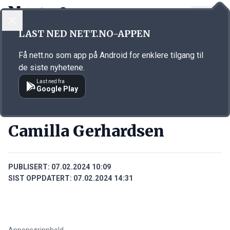
LOGG INN
MENY
Annonsørinnhold
LAST NED NETT.NO-APPEN
Link for annonse
Få nett.no som app på Android for enklere tilgang til
de siste nyhetene.
Last ned fra
Google Play
PERSONER
Camilla Gerhardsen
PUBLISERT:
07.02.2024 10:09
SIST OPPDATERT:
07.02.2024 14:31
Annonsørinnhold