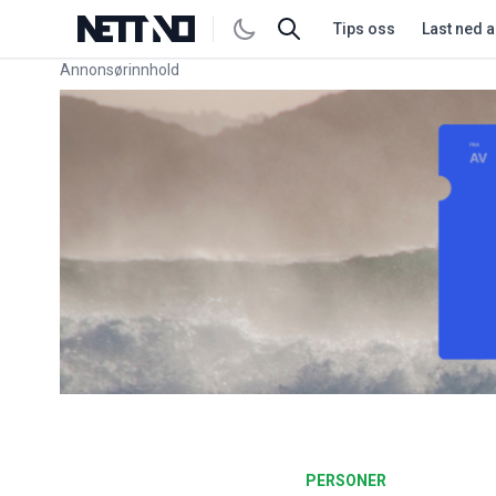
Tips oss
Last ned 
Annonsørinnhold
Link for annonse
PERSONER