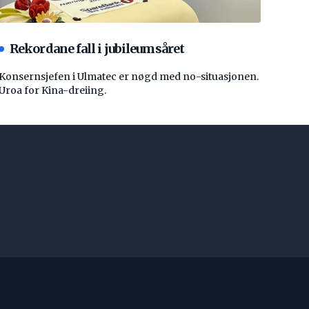
Rekordane fall i jubileumsåret
Konsernsjefen i Ulmatec er nøgd med no-situasjonen.
Uroa for Kina-dreiing.