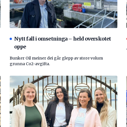
Nytt fall i omsetninga – held overskotet
oppe
Bunker Oil meiner dei går glepp av store volum
grunna Co2-avgifta.