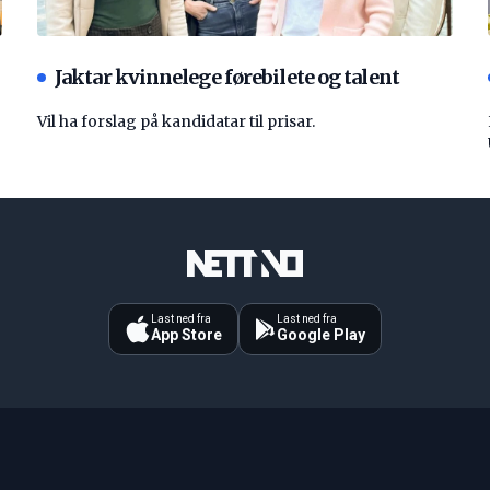
Jaktar kvinnelege førebilete og talent
Vil ha forslag på kandidatar til prisar.
Last ned fra
Last ned fra
App Store
Google Play