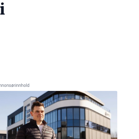
i
nnonsørinnhold