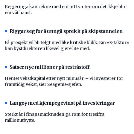
Regjeringa kan rekne med ein tøff vinter, om det ikkje blir
ein våt haust.
Riggar seg for å unngå sprekk på skipstunnelen
Få prosjekt vil bli følgt med like kritiske blikk. Ein «x-faktor»
kan kystdirektøren likevel gjere lite med.
Satser nye millioner på restråstoff
Hentet vekstkapital etter nytt minusår. – Vi investerer for
framtidig vekst, sier Seagems-sjefen.
Langøy med kjempegevinst på investeringar
Sterkt år i finansmarknaden ga rom for tresifra
millionutbytte.