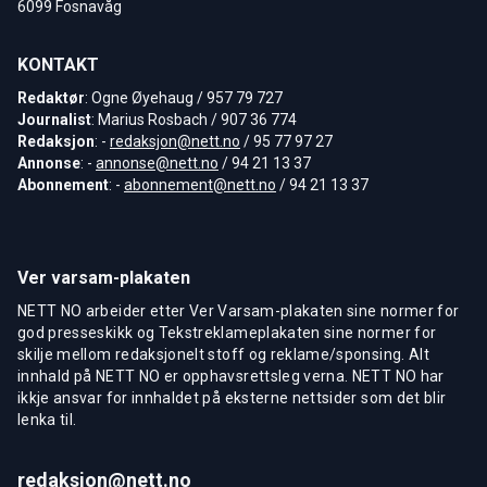
6099 Fosnavåg
KONTAKT
Redaktør
: Ogne Øyehaug / 957 79 727
Journalist
: Marius Rosbach / 907 36 774
Redaksjon
: -
redaksjon@nett.no
/ 95 77 97 27
Annonse
: -
annonse@nett.no
/ 94 21 13 37
Abonnement
: -
abonnement@nett.no
/ 94 21 13 37
Ver varsam-plakaten
NETT NO arbeider etter Ver Varsam-plakaten sine normer for
god presseskikk og Tekstreklameplakaten sine normer for
skilje mellom redaksjonelt stoff og reklame/sponsing. Alt
innhald på NETT NO er opphavsrettsleg verna. NETT NO har
ikkje ansvar for innhaldet på eksterne nettsider som det blir
lenka til.
redaksjon@nett.no