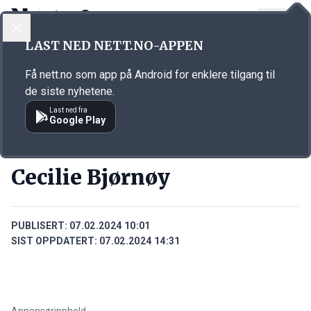
LOGG INN
MENY
Annonsørinnhold
LAST NED NETT.NO-APPEN
Link for annonse
Få nett.no som app på Android for enklere tilgang til
de siste nyhetene.
Last ned fra
Google Play
PERSONER
Cecilie Bjørnøy
PUBLISERT:
07.02.2024 10:01
SIST OPPDATERT:
07.02.2024 14:31
Annonsørinnhold