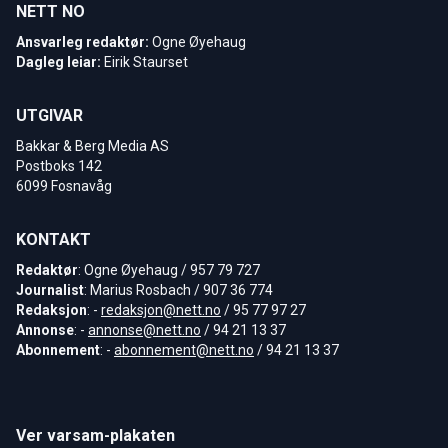
NETT NO
Ansvarleg redaktør:
Ogne Øyehaug
Dagleg leiar:
Eirik Staurset
UTGIVAR
Bakkar & Berg Media AS
Postboks 142
6099 Fosnavåg
KONTAKT
Redaktør
: Ogne Øyehaug / 957 79 727
Journalist
: Marius Rosbach / 907 36 774
Redaksjon
: -
redaksjon@nett.no
/ 95 77 97 27
Annonse
: -
annonse@nett.no
/ 94 21 13 37
Abonnement
: -
abonnement@nett.no
/ 94 21 13 37
Ver varsam-plakaten