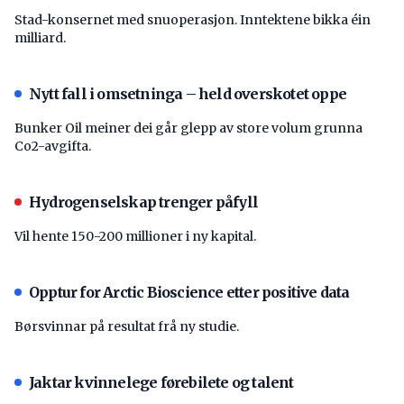
Stad-konsernet med snuoperasjon. Inntektene bikka éin
milliard.
Nytt fall i omsetninga – held overskotet oppe
Bunker Oil meiner dei går glepp av store volum grunna
Co2-avgifta.
Hydrogenselskap trenger påfyll
Vil hente 150-200 millioner i ny kapital.
Opptur for Arctic Bioscience etter positive data
Børsvinnar på resultat frå ny studie.
Jaktar kvinnelege førebilete og talent