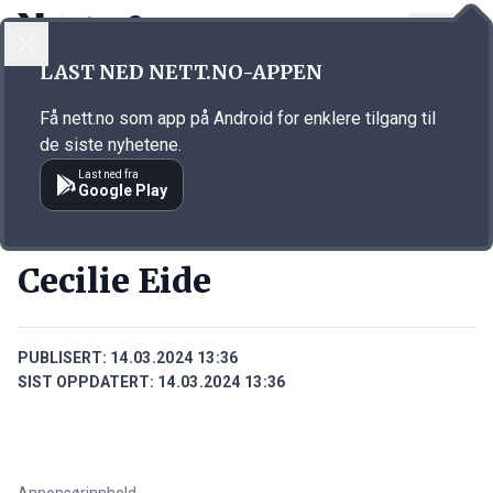
LOGG INN
MENY
Annonsørinnhold
LAST NED NETT.NO-APPEN
Link for annonse
Få nett.no som app på Android for enklere tilgang til
de siste nyhetene.
Last ned fra
Google Play
PERSONER
Cecilie Eide
PUBLISERT:
14.03.2024 13:36
SIST OPPDATERT:
14.03.2024 13:36
Annonsørinnhold