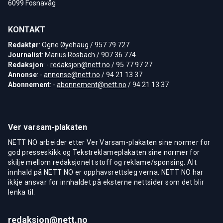
6099 Fosnavåg
KONTAKT
Redaktør
: Ogne Øyehaug / 957 79 727
Journalist
: Marius Rosbach / 907 36 774
Redaksjon
: -
redaksjon@nett.no
/ 95 77 97 27
Annonse
: -
annonse@nett.no
/ 94 21 13 37
Abonnement
: -
abonnement@nett.no
/ 94 21 13 37
Ver varsam-plakaten
NETT NO arbeider etter Ver Varsam-plakaten sine normer for
god presseskikk og Tekstreklameplakaten sine normer for
skilje mellom redaksjonelt stoff og reklame/sponsing. Alt
innhald på NETT NO er opphavsrettsleg verna. NETT NO har
ikkje ansvar for innhaldet på eksterne nettsider som det blir
lenka til.
redaksjon@nett.no