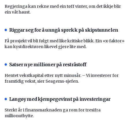
Regjeringa kan rekne med ein tøff vinter, om det ikkje blir
ein våt haust.
Riggar seg for å unngå sprekk på skipstunnelen
Få prosjekt vil bli følgt med like kritiske blikk. Ein «x-faktor»
kan kystdirektøren likevel gjere lite med.
Satser nye millioner på restråstoff
Hentet vekstkapital etter nytt minusår. – Vi investerer for
framtidig vekst, sier Seagems-sjefen.
Langøy med kjempegevinst på investeringar
Sterkt år i finansmarknaden ga rom for tresifra
millionutbytte.