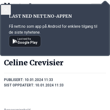
LOGG INN
MENY
Annonsørinnhold
LAST NED NETT.NO-APPEN
Link for annonse
Få nett.no som app på Android for enklere tilgang til
de siste nyhetene.
Last ned fra
Google Play
PERSONER
Celine Crevisier
PUBLISERT:
10.01.2024 11:33
SIST OPPDATERT:
10.01.2024 11:33
Annonsørinnhold