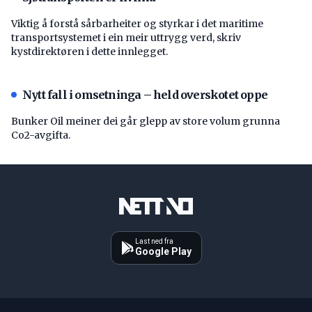
Viktig å forstå ­sårbarheiter og styrkar i det maritime
transport­systemet i ein meir uttrygg verd, skriv
kystdirektøren i dette innlegget.
Nytt fall i omsetninga – held overskotet oppe
Bunker Oil meiner dei går glepp av store volum grunna
Co2-avgifta.
Last ned fra
Google Play