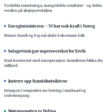
Tredobla omsetninga, mangedobla resultatet - og dobla
verdien på aksjeporteføljen.
Energiministeren: – Vi har nok kraft i Noreg
Meiner Raudt og Frp må slutte å skremme folk.
Salsgevinst gav superoverskot for Ervik
Stad-konsernet med snuoperasjon. Inntektene bikka éin
milliard.
Justerer opp framtidsutsiktene
Hexagon Composites ser betring i marknad og
ordreinngang.
Sjøtransporten er livlina