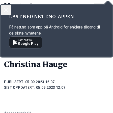
LOGG INN
MENY
Annonsørinnhold
LAST NED NETT.NO-APPEN
Link for annonse
Få nett.no som app på Android for enklere tilgang til
de siste nyhetene.
Last ned fra
Google Play
PERSONER
Christina Hauge
PUBLISERT:
05.09.2023 12:07
SIST OPPDATERT:
05.09.2023 12:07
Annonsørinnhold