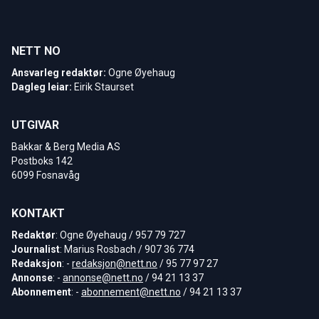
NETT NO
Ansvarleg redaktør:
Ogne Øyehaug
Dagleg leiar:
Eirik Staurset
UTGIVAR
Bakkar & Berg Media AS
Postboks 142
6099 Fosnavåg
KONTAKT
Redaktør
: Ogne Øyehaug / 957 79 727
Journalist
: Marius Rosbach / 907 36 774
Redaksjon
: -
redaksjon@nett.no
/ 95 77 97 27
Annonse
: -
annonse@nett.no
/ 94 21 13 37
Abonnement
: -
abonnement@nett.no
/ 94 21 13 37