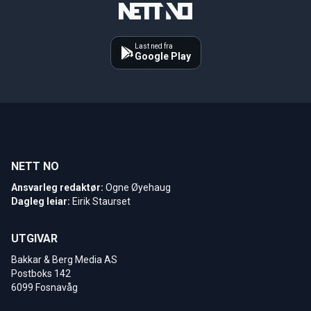
Last ned fra
Google Play
NETT NO
Ansvarleg redaktør:
Ogne Øyehaug
Dagleg leiar:
Eirik Staurset
UTGIVAR
Bakkar & Berg Media AS
Postboks 142
6099 Fosnavåg