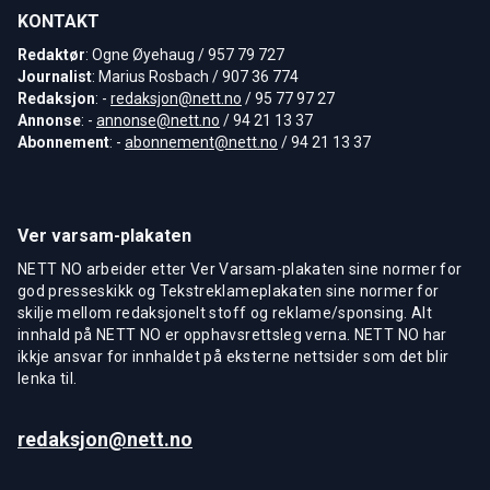
KONTAKT
Redaktør
: Ogne Øyehaug / 957 79 727
Journalist
: Marius Rosbach / 907 36 774
Redaksjon
: -
redaksjon@nett.no
/ 95 77 97 27
Annonse
: -
annonse@nett.no
/ 94 21 13 37
Abonnement
: -
abonnement@nett.no
/ 94 21 13 37
Ver varsam-plakaten
NETT NO arbeider etter Ver Varsam-plakaten sine normer for
god presseskikk og Tekstreklameplakaten sine normer for
skilje mellom redaksjonelt stoff og reklame/sponsing. Alt
innhald på NETT NO er opphavsrettsleg verna. NETT NO har
ikkje ansvar for innhaldet på eksterne nettsider som det blir
lenka til.
redaksjon@nett.no