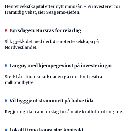
Hentet vekstkapital etter nytt minusår. – Vi investerer for
framtidig vekst, sier Seagems-sjefen.
Børsdagen: Kursras for reiarlag
Slik gjekk det med dei børsnoterte selskapa på
Nordvestlandet.
Langøy med kjempegevinst på investeringar
Sterkt år i finansmarknaden ga rom for tresifra
millionutbytte.
Vil byggje ut straumnett på halve tida
Regjeringa la fram forslag for å møte kraftutfordringane.
Lokalt firma kapra stor kontrakt