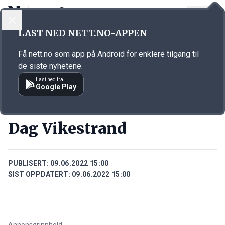
LOGG INN
MENY
Annonsørinnhold
LAST NED NETT.NO-APPEN
Link for annonse
Få nett.no som app på Android for enklere tilgang til
de siste nyhetene.
Last ned fra
Google Play
PERSONER
Dag Vikestrand
PUBLISERT:
09.06.2022 15:00
SIST OPPDATERT:
09.06.2022 15:00
Annonsørinnhold