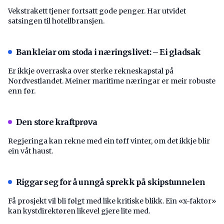
Vekstrakett tjener fortsatt gode penger. Har utvidet
satsingen til hotellbransjen.
Bankleiar om stoda i næringslivet: – Ei gladsak
Er ikkje overraska over sterke rekneskapstal på
Nordvestlandet. Meiner maritime næringar er meir robuste
enn før.
Den store kraftprøva
Regjeringa kan rekne med ein tøff vinter, om det ikkje blir
ein våt haust.
Riggar seg for å unngå sprekk på skipstunnelen
Få prosjekt vil bli følgt med like kritiske blikk. Ein «x-faktor»
kan kystdirektøren likevel gjere lite med.