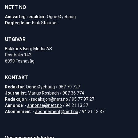
NETT NO
Ansvarleg redaktør:
Ogne Øyehaug
Dagleg leiar:
Eirik Staurset
UTGIVAR
Bakkar & Berg Media AS
Postboks 142
6099 Fosnavåg
KONTAKT
Redaktør
: Ogne Øyehaug / 957 79 727
Journalist
: Marius Rosbach / 907 36 774
Redaksjon
: -
redaksjon@nett.no
/ 95 77 97 27
Annonse
: -
annonse@nett.no
/ 94 21 13 37
Abonnement
: -
abonnement@nett.no
/ 94 21 13 37
Ver varsam-plakaten